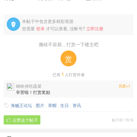
本帖子中包含更多精彩资源

您需要
登录
才可以查看, 没帐号?
立即注册
搬砖不容易，打赏一下楼主吧
赏
1
已有
人打赏作者
钢铁侠吃蔬菜
贝里+1
辛苦啦！打赏奖励
海贼王论坛
,
图片
,
草帽
,
生日
,
资讯

点赞这个帖子
帖子ID: 7619
