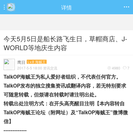
详情


今天5月5日是船长路飞生日，草帽商店、J-
WORLD等地庆生内容
鹰目
Lv.8 海贼王
2017-5-5 18:00 资讯交流
4980
7


TalkOP海贼王为私人爱好者组织，不代表任何官方。​
TalkOP发布的独立搜集资讯或翻译内容，若无特别要求
可随意转载，但烦请在转载时请注明出处。
转载出处注明方式：在开头高亮醒目注明【本内容转自
TalkOP海贼王论坛（附网址）及“TalkOP海贼王”微博微
信】
-------------