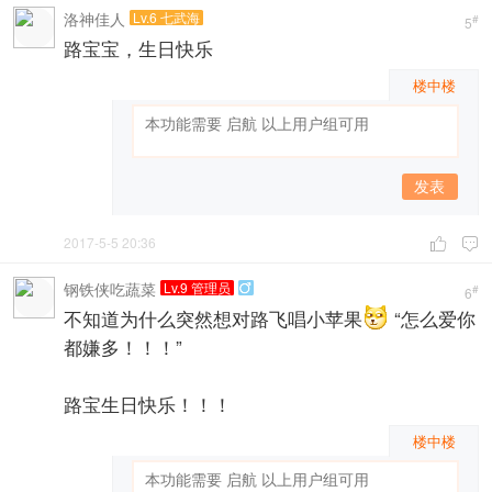
洛神佳人
Lv.6 七武海
#
5
路宝宝，生日快乐
楼中楼
发表
2017-5-5 20:36


钢铁侠吃蔬菜
Lv.9 管理员

#
6
不知道为什么突然想对路飞唱小苹果
“怎么爱你
都嫌多！！！”
路宝生日快乐！！！
楼中楼