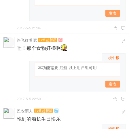
发表
2017-5-5 21:04


路飞红着呢
Lv.5 超新星

#
7
哇！那个食物好棒啊
楼中楼
发表
2017-5-5 22:50


巴农雨人
Lv.5 超新星

#
8
晚到的船长生日快乐
楼中楼