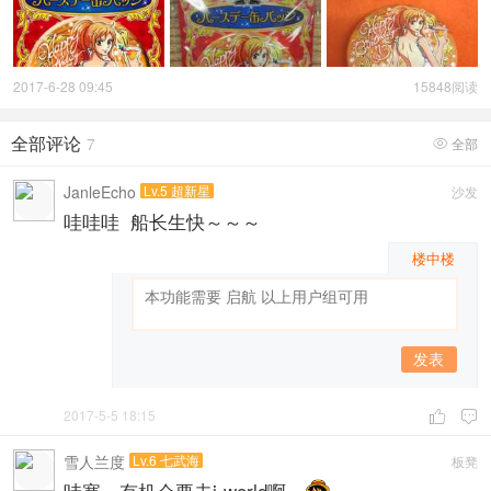
2017-6-28 09:45
15848阅读
全部评论
7
全部

JanleEcho
Lv.5 超新星
沙发
哇哇哇 船长生快～～～
楼中楼
发表
2017-5-5 18:15


雪人兰度
Lv.6 七武海
板凳
哇塞。有机会要去j-world啊。