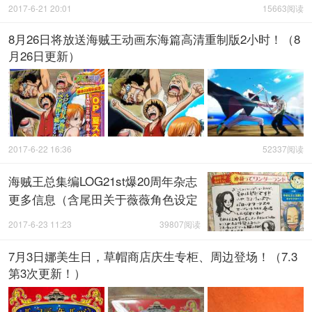
2017-6-21 20:01
15663阅读
8月26日将放送海贼王动画东海篇高清重制版2小时！（8
月26日更新）
2017-6-22 16:36
52337阅读
海贼王总集编LOG21st爆20周年杂志
更多信息（含尾田关于薇薇角色设定
始末）
2017-6-23 11:23
39807阅读
7月3日娜美生日，草帽商店庆生专柜、周边登场！（7.3
第3次更新！）