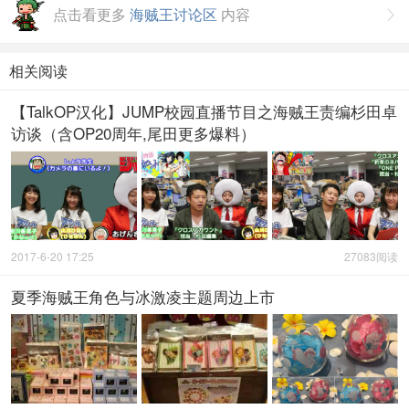
点击看更多
海贼王讨论区
内容

相关阅读
【TalkOP汉化】JUMP校园直播节目之海贼王责编杉田卓
访谈（含OP20周年,尾田更多爆料）
2017-6-20 17:25
27083阅读
夏季海贼王角色与冰激凌主题周边上市