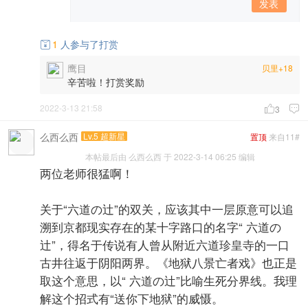
发表
1
人参与了打赏

鹰目
贝里+18
辛苦啦！打赏奖励
2022-3-13 21:58

3

么西么西
Lv.5 超新星
置顶
来自11#
本帖最后由 么西么西 于 2022-3-14 06:25 编辑
两位老师很猛啊！
关于“六道の辻”的双关，应该其中一层原意可以追
溯到京都现实存在的某十字路口的名字“ 六道の
辻”，得名于传说有人曾从附近六道珍皇寺的一口
古井往返于阴阳两界。《地狱八景亡者戏》也正是
取这个意思，以“ 六道の辻”比喻生死分界线。我理
解这个招式有“送你下地狱”的威慑。