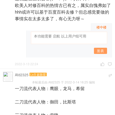
欧美人对修百科的热情古已有之，属实自愧弗如了
hhh或许可以基于百度百科去修？但总感觉要做的
事情实在太多太多了，有心无力呀～
楼中楼
发表
2022-3-13 22:24


Afd2325
Lv.5 超新星
#
5
本帖最后由 Afd2325 于 2022-3-14 16:25 编辑
一刀流代表人物：鹰眼，龙马，希留
二刀流代表人物：御田，比斯塔
三刀流代表人物：索隆