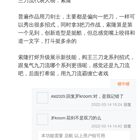
普遍作品用刀剑士，主要都是偏向一把刀，一样可
以秀出很多招式，同时拿3把刀作战，索隆算是第
一个见到，创新造型是挺酷，但总感觉嘴上咬得和
道一文字，打斗挺多余的
索隆打烬升级展示新技能，阎王三刀龙系列招式，
跟鬼气九刀流哪个系列更强呢，感觉还是九刀流
吧，后面打希留，用九刀流霸缠亡者戏
楼中楼
回复罗kroom:对，是我记错了
Afd2325
:
2022-03-14 16:24
回复
花剑不是双刀的么
罗kroom
:
2022-03-14 14:42
回复