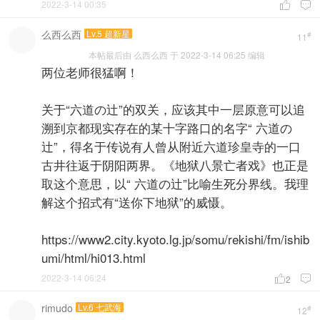
2022-3-14 00:35


么西么西
Lv.5 超新星
#
11
本帖最后由 么西么西 于 2022-3-14 06:25 编辑
两位老师很猛啊！
关于“六道の辻”的双关，应该其中一层原意可以追
溯到京都现实存在的某十字路口的名字“ 六道の
辻”，得名于传说有人曾从附近六道珍皇寺的一口
古井往返于阴阳两界。《地狱八景亡者戏》也正是
取这个意思，以“ 六道の辻”比喻生死分界线。我理
解这个招式有“送你下地狱”的威慑。
https://www2.city.kyoto.lg.jp/somu/rekishi/fm/ishib
umi/html/hi013.html
2022-3-14 06:24

2

rimudo
Lv.6 七武海
#
12