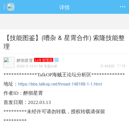
详情


【技能图鉴】(嘈杂 & 星霄合作) 索隆技能整
理
醉彻星霄
Lv.9 管理员

2022-3-13 21:56 专题分析
40335
73


*************TalkOP海贼王论坛分析区*************
https://bbs.talkop.net/thread-148168-1-1.html
地址：
作者ID：醉彻星霄
首发日期：2022.03.13
*********未经许可请勿转载，授权转载请保留
*********