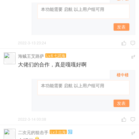
发表
2022-3-13 23:24


海贼王艾路萨
Lv.6 七武海
#
8
大佬们的合作，真是嘎嘎好啊
楼中楼
发表
2022-3-14 00:08


二次元的狙击手
Lv.3 出海

#
9