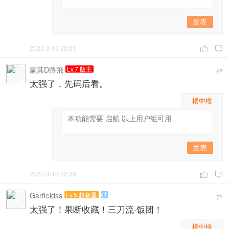
发表
2022-3-13 22:31


蒙其D路飛
Lv.7 版主
#
6
太强了，先码后看。
楼中楼
发表
2022-3-13 22:38


Garfieldss
Lv.5 超新星

#
7
太强了！果断收藏！三刀流·饭团！
楼中楼