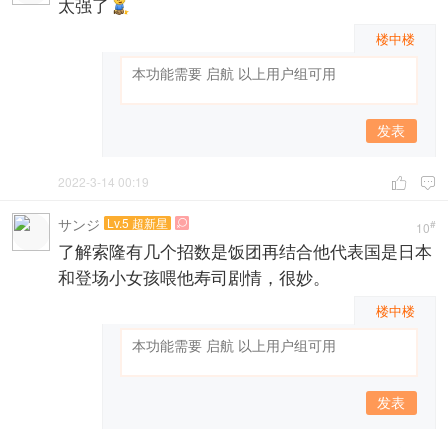
太强了
楼中楼
发表
2022-3-14 00:19


サンジ
Lv.5 超新星

#
10
了解索隆有几个招数是饭团再结合他代表国是日本
和登场小女孩喂他寿司剧情，很妙。
楼中楼
发表