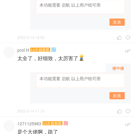
发表
2022-3-14 10:53


prof.H
Lv.5 超新星

#
18
太全了，好细致，太厉害了
楼中楼
发表
2022-3-14 11:13


1271125983
Lv.5 超新星

#
19
是个大佬啊，跪了