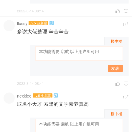
2022-3-14 08:14


llussy
Lv.5 超新星

#
14
多谢大佬整理 辛苦辛苦
楼中楼
发表
2022-3-14 08:41


nexklee
Lv.6 七武海

#
15
取名小天才 索隆的文学素养真高
楼中楼