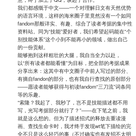
我们都感慨于中文——一个对理解日文有天然优势
的语言环境，这样的海米圈子里竟然没有一个如同
fandom那般详实、有趣、综合了读者考据的集中性
资料站。同为“技能”爱好者，我们希望起码能在“个
别技能体系”这个小到不能再小的领域，做出自己
的一份贡献。
能够抱到这样粗壮的大腿，我自当全力以赴，
以“所有读者都能看懂”为目标，把全部的考据成果
分享出来：这其中有中文圈子中前人写过的部分、
有摘自fandon的部分，也有我自行查找的原创部分
——愿读者能够获得与初读fandom“三刀流”词条同
等的乐趣。
“索隆？我起了、我秒了，岂不是技能描述都不用
写，光写考据部分就行了？”——在下笔之前，我
就是这么想的。但为了描述招式的释放去重读漫
画、查找生命卡时，我才终于发现wt笔下描绘的完
全不只是这么轻巧的事（不过确实也有发招不太明