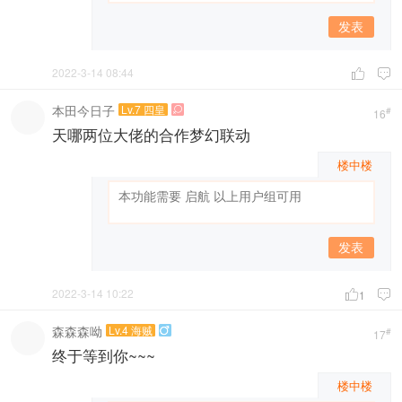
发表
2022-3-14 08:44


本田今日子
Lv.7 四皇

#
16
天哪两位大佬的合作梦幻联动
楼中楼
发表
2022-3-14 10:22

1

森森森呦
Lv.4 海贼

#
17
终于等到你~~~
楼中楼