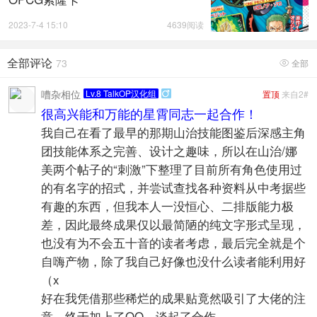
2023-7-4 15:10
4639阅读
全部评论
73
全部

嘈杂相位
Lv.8 TalkOP汉化组
置顶
来自2#

很高兴能和万能的星霄同志一起合作！
我自己在看了最早的那期山治技能图鉴后深感主角
团技能体系之完善、设计之趣味，所以在山治/娜
美两个帖子的“刺激”下整理了目前所有角色使用过
的有名字的招式，并尝试查找各种资料从中考据些
有趣的东西，但我本人一没恒心、二排版能力极
差，因此最终成果仅以最简陋的纯文字形式呈现，
也没有为不会五十音的读者考虑，最后完全就是个
自嗨产物，除了我自己好像也没什么读者能利用好
（x
好在我凭借那些稀烂的成果贴竟然吸引了大佬的注
意，终于加上了QQ，谈起了合作。