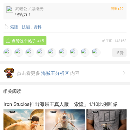
武毅公ノ戚继光
贝里+20
很给力！
索隆
,
技能
,
资料

点赞这个帖子
+15
帖子ID: 148168

15
赞
点击看更多
海贼王分析区
内容

相关阅读
Iron Studios推出海贼王真人版「索隆」1/10比例雕像