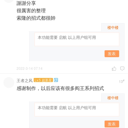
謝謝分享
很厲害的整理
索隆的招式都很帥
楼中楼
发表
2022-3-14 07:14


王者之风
Lv.5 超新星

#
13
感谢制作，以后应该有很多阎王系列招式
楼中楼
发表