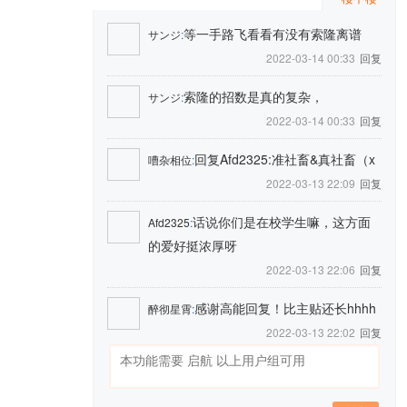
等一手路飞看看有没有索隆离谱
サンジ
:
2022-03-14 00:33
回复
索隆的招数是真的复杂，
サンジ
:
2022-03-14 00:33
回复
回复Afd2325:准社畜&真社畜（x
嘈杂相位
:
2022-03-13 22:09
回复
话说你们是在校学生嘛，这方面
Afd2325
:
的爱好挺浓厚呀
2022-03-13 22:06
回复
感谢高能回复！比主贴还长hhhh
醉彻星霄
:
2022-03-13 22:02
回复