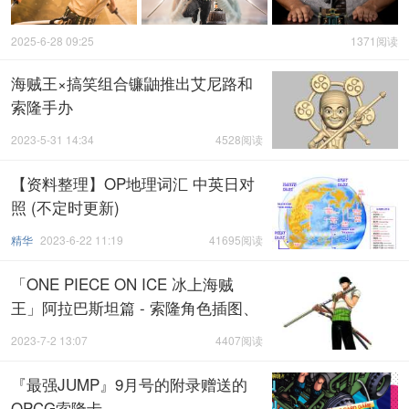
2025-6-28 09:25
1371阅读
海贼王×搞笑组合镰鼬推出艾尼路和
索隆手办
2023-5-31 14:34
4528阅读
【资料整理】OP地理词汇 中英日对
照 (不定时更新)
精华
2023-6-22 11:19
41695阅读
「ONE PIECE ON ICE 冰上海贼
王」阿拉巴斯坦篇 - 索隆角色插图、
演员田中刑事写真照和采访视频公
2023-7-2 13:07
4407阅读
开！
『最强JUMP』9月号的附录赠送的
OPCG索隆卡