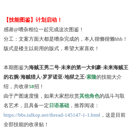
【技能图鉴】计划启动！
感谢@嘈杂相位一起完成这次图鉴！
分工：文案方面大都是嘈杂完成的，本人很懒很懒hhh！
版式是楼主以前用的版式，希望大家喜欢！
本期图鉴为
海贼王男二号·未来的第一大剑豪·未来海贼王
的右腕·海贼猎人·罗罗诺亚·地狱之王·
索隆
的技能大介
绍，共收录
58
招！
由于产图速度慢，如果大家想欣赏
其他角色
的战斗与取
名艺术，且具备一定
日语基础
，推荐阅读：
https://bbs.talkop.net/thread-145147-1-1.html
，这是目前
全部技能的收录贴！