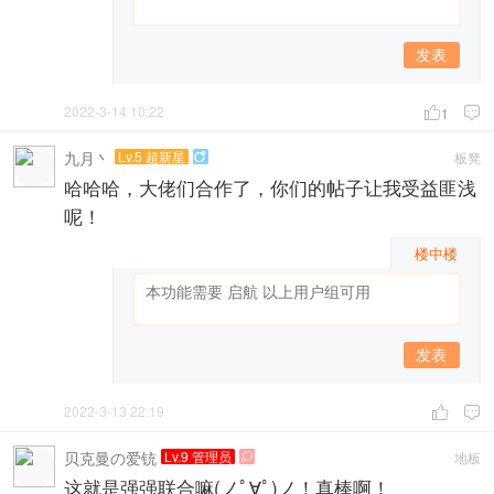
发表
2022-3-14 10:22

1

九月丶
Lv.5 超新星
板凳

哈哈哈，大佬们合作了，你们的帖子让我受益匪浅
呢！
楼中楼
发表
2022-3-13 22:19


贝克曼の爱铳
Lv.9 管理员
地板

这就是强强联合嘛(ノﾟ∀ﾟ)ノ！真棒啊！