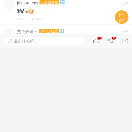
joshua_cas
Lv.5 超新星

#
21
精品

2022-3-14 14:51


菜单
艾克佐迪亚
Lv.5 超新星

#
22
技能爱好者狂喜
15
33



说点什么吧...

楼中楼
发表
2022-3-14 15:10


不谙
Lv.5 超新星

#
23
牛啊牛啊
楼中楼