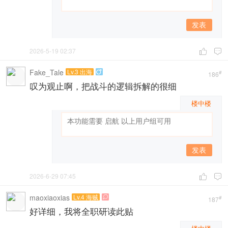
发表
2026-5-19 02:37


Fake_Tale
Lv.3 出海

#
186
叹为观止啊，把战斗的逻辑拆解的很细
楼中楼
发表
2026-6-29 07:45


maoxiaoxias
Lv.4 海贼

#
187
好详细，我将全职研读此贴