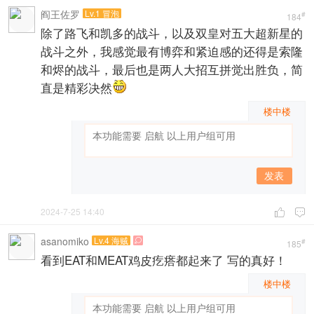
阎王佐罗
Lv.1 冒泡
#
184
除了路飞和凯多的战斗，以及双皇对五大超新星的
战斗之外，我感觉最有博弈和紧迫感的还得是索隆
和烬的战斗，最后也是两人大招互拼觉出胜负，简
直是精彩决然
楼中楼
发表
2024-7-25 14:40


asanomiko
Lv.4 海贼

#
185
看到EAT和MEAT鸡皮疙瘩都起来了 写的真好！
楼中楼