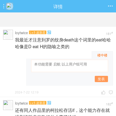
详情


loytwice
Lv.5 超新星

#
181
我最近才注意到罗的纹身death这个词里的eat哈哈
哈像是D eat H的隐喻之类的
楼中楼
发表
2024-7-22 12:19


loytwice
Lv.5 超新星

#
182
还有同人作品里的柯拉松存活if，这个能力存在就