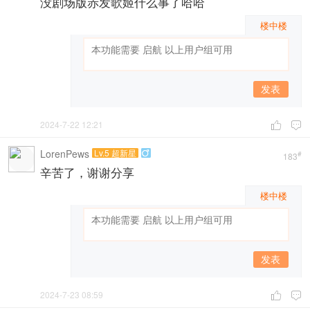
没剧场版赤发歌姬什么事了哈哈
楼中楼
发表
2024-7-22 12:21


LorenPews
Lv.5 超新星

#
183
辛苦了，谢谢分享
楼中楼
发表
2024-7-23 08:59

