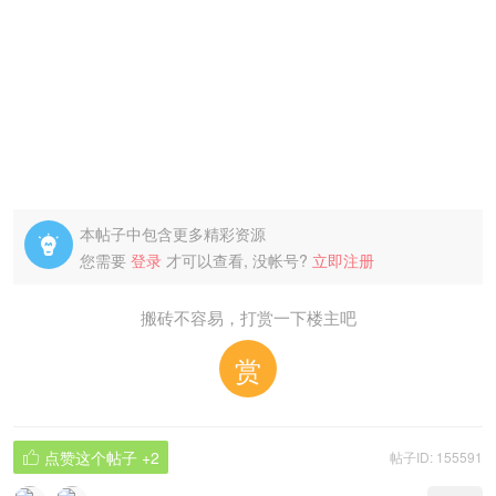
本帖子中包含更多精彩资源

您需要
登录
才可以查看, 没帐号?
立即注册
搬砖不容易，打赏一下楼主吧
赏
点赞这个帖子
+2
帖子ID: 155591
