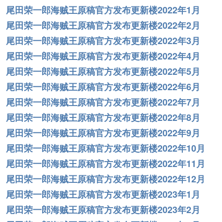
尾田荣一郎海贼王原稿官方发布更新楼2022年1月
尾田荣一郎海贼王原稿官方发布更新楼2022年2月
尾田荣一郎海贼王原稿官方发布更新楼2022年3月
尾田荣一郎海贼王原稿官方发布更新楼2022年4月
尾田荣一郎海贼王原稿官方发布更新楼2022年5月
尾田荣一郎海贼王原稿官方发布更新楼2022年6月
尾田荣一郎海贼王原稿官方发布更新楼2022年7月
尾田荣一郎海贼王原稿官方发布更新楼2022年8月
尾田荣一郎海贼王原稿官方发布更新楼2022年9月
尾田荣一郎海贼王原稿官方发布更新楼2022年10月
尾田荣一郎海贼王原稿官方发布更新楼2022年11月
尾田荣一郎海贼王原稿官方发布更新楼2022年12月
尾田荣一郎海贼王原稿官方发布更新楼2023年1月
尾田荣一郎海贼王原稿官方发布更新楼2023年2月