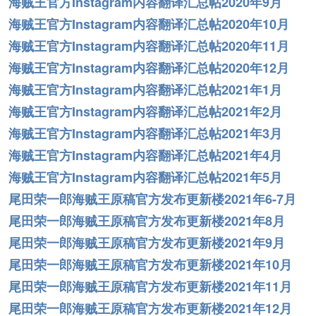
海贼王官方Instagram内容翻译汇总帖2020年9月
海贼王官方Instagram内容翻译汇总帖2020年10月
海贼王官方Instagram内容翻译汇总帖2020年11月
海贼王官方Instagram内容翻译汇总帖2020年12月
海贼王官方Instagram内容翻译汇总帖2021年1月
海贼王官方Instagram内容翻译汇总帖2021年2月
海贼王官方Instagram内容翻译汇总帖2021年3月
海贼王官方Instagram内容翻译汇总帖2021年4月
海贼王官方Instagram内容翻译汇总帖2021年5月
尾田荣一郎海贼王原稿官方发布更新楼2021年6-7月
尾田荣一郎海贼王原稿官方发布更新楼2021年8月
尾田荣一郎海贼王原稿官方发布更新楼2021年9月
尾田荣一郎海贼王原稿官方发布更新楼2021年10月
尾田荣一郎海贼王原稿官方发布更新楼2021年11月
尾田荣一郎海贼王原稿官方发布更新楼2021年12月