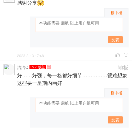
感谢分享
楼中楼
发表


2023-3-13 17:48
地板
洁洁C
Lv.7 版主

好……好强，每一格都好细节……………很难想象
这些要一星期内画好
楼中楼
发表