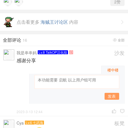
2
赞
点击看更多
海贼王讨论区
内容

全部评论
16
全部

沙发
我是串串妈
Lv.8 TalkOP汉化组

感谢分享
楼中楼
发表


2023-3-13 12:44
板凳
Cya
Lv.6 七武海