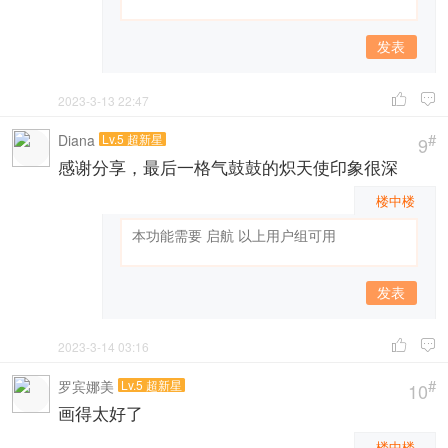
发表


2023-3-13 22:47
#
Diana
Lv.5 超新星
9
感谢分享，最后一格气鼓鼓的炽天使印象很深
楼中楼
发表


2023-3-14 03:16
#
罗宾娜美
Lv.5 超新星
10
画得太好了
楼中楼