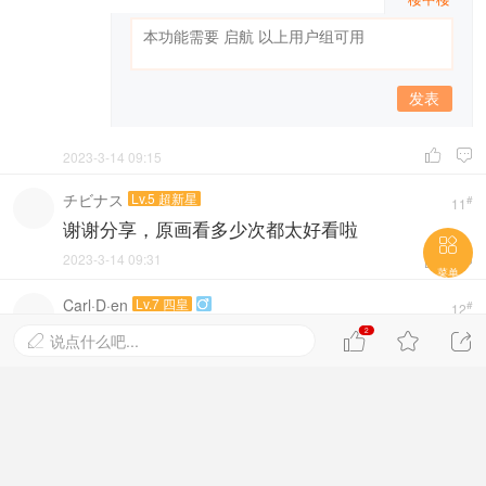
发表


2023-3-14 09:15
チビナス
Lv.5 超新星
#
11
谢谢分享，原画看多少次都太好看啦

2023-3-14 09:31


菜单
Carl·D·en
Lv.7 四皇

#
12
很喜欢，希望可以放出全图
2
说点什么吧...




楼中楼
发表