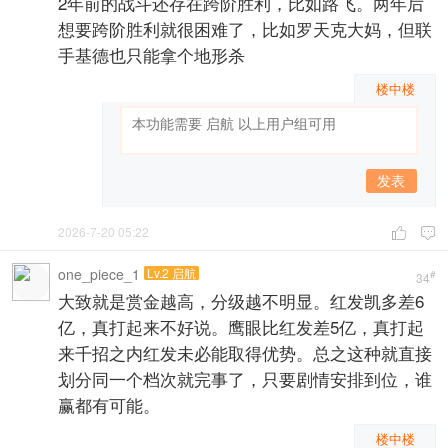
2年前的战斗还存在跨阶胜利，比如路飞。两年后
想要跨阶胜利就很困难了，比如罗天克大妈，但联
手基德也只能拿个地形杀
楼中楼
发表
2026-7-20 05:22


one_piece_1
Lv.2 启航
#
34
大致就是赏金越高，分级越不明显。红发凯多差6
亿，真打起来不好说。鹰眼比红发差5亿，真打起
来千招之内红发未必能取得优势。总之这种就直接
划分同一个档次就完事了，只要剧情安排到位，谁
赢都有可能。
楼中楼