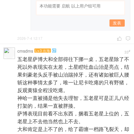
发表
2026-7-4 12:17


cmsdms
Lv.3 出海

#
33
五老星萨博大和全部得往下挪一桌，五老星除了不
死以外表现实在太差，土星瞪吐血山治是亮点，结
果剑豪老头反手被山治踹掉牙，还有诸如被巨人腰
斩这种事情太多了，唯一让尼卡吃瘪的只有野猪，
反观黄猿全程没吃瘪。
神哈一直被捅是他失去理智，五老星可是正儿八经
打架的，结果一直被胖揍。
萨博表现目前看不出东西，捆着五老星上位的，五
老星上不去他当然也上不去。
大和肯定是上不了的，给了霸缠一档路飞裂天，却