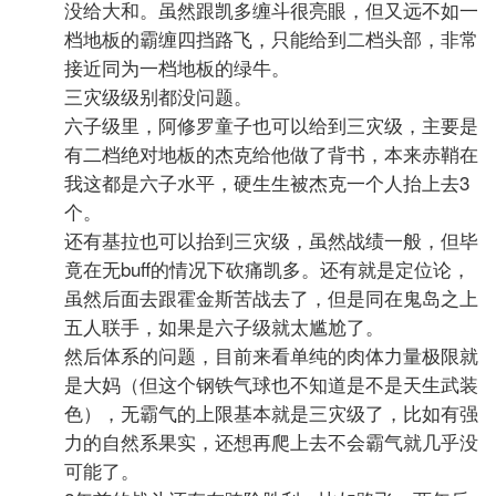
没给大和。虽然跟凯多缠斗很亮眼，但又远不如一
档地板的霸缠四挡路飞，只能给到二档头部，非常
接近同为一档地板的绿牛。
三灾级级别都没问题。
六子级里，阿修罗童子也可以给到三灾级，主要是
有二档绝对地板的杰克给他做了背书，本来赤鞘在
我这都是六子水平，硬生生被杰克一个人抬上去3
个。
还有基拉也可以抬到三灾级，虽然战绩一般，但毕
竟在无buff的情况下砍痛凯多。还有就是定位论，
虽然后面去跟霍金斯苦战去了，但是同在鬼岛之上
五人联手，如果是六子级就太尴尬了。
然后体系的问题，目前来看单纯的肉体力量极限就
是大妈（但这个钢铁气球也不知道是不是天生武装
色），无霸气的上限基本就是三灾级了，比如有强
力的自然系果实，还想再爬上去不会霸气就几乎没
可能了。