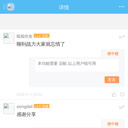
详情


呱呱吃鱼
Lv.2 启航
#
31
聊到战力大家就忘情了
楼中楼
发表
2026-3-11 20:32


xiongdali
Lv.4 海贼
#
32
感谢分享
楼中楼