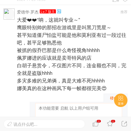
爱德华·罗杰
Lv.7 版主
推荐

大爱❤️❤️“呐，这就叫专业～”
鹰眼特别帅的那招在游戏里是叫黑刀荒星～
甚平知道僵尸怕盐可能是他和莫利亚有过一段过往
吧，甚平足够熟悉他
被抓的假乔巴那是什么奇怪视角hhhhh
佩罗娜进的应该就是卖哥特风的店
白胡子悬赏令，不仅图片不同，连金额也不同，完
全就是盗版hhhh
多灾多难的兄弟俩，真是大难不死hhhhh
娜美真的在这种画风下每一帧都很完美😍
楼中楼

菜单
20
22



说点什么吧...
发表
