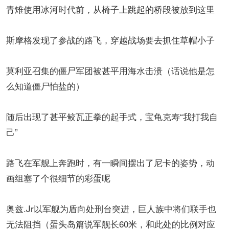
青雉使用冰河时代前，从椅子上跳起的桥段被放到这里
斯摩格发现了参战的路飞，穿越战场要去抓住草帽小子
莫利亚召集的僵尸军团被甚平用海水击溃（话说他是怎
么知道僵尸怕盐的）
随后出现了甚平鲛瓦正拳的起手式，宝龟克寿“我打我自
己”
路飞在军舰上奔跑时，有一瞬间摆出了尼卡的姿势，动
画组塞了个很细节的彩蛋呢
奥兹.Jr以军舰为盾向处刑台突进，巨人族中将们联手也
无法阻挡（蛋头岛篇说军舰长60米，和此处的比例对应