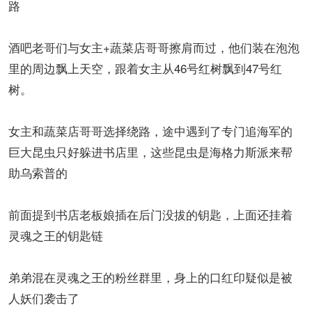
路
酒吧老哥们与女主+蔬菜店哥哥擦肩而过，他们装在泡泡
里的周边飘上天空，跟着女主从46号红树飘到47号红
树。
女主和蔬菜店哥哥选择绕路，途中遇到了专门追海军的
巨大昆虫只好躲进书店里，这些昆虫是海格力斯派来帮
助乌索普的
前面提到书店老板娘插在后门没拔的钥匙，上面还挂着
灵魂之王的钥匙链
弟弟混在灵魂之王的粉丝群里，身上的口红印疑似是被
人妖们袭击了