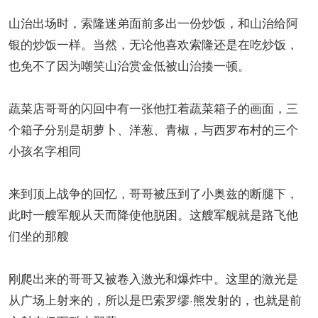
山治出场时，索隆迷弟面前多出一份炒饭，和山治给阿
银的炒饭一样。当然，无论他喜欢索隆还是在吃炒饭，
也免不了因为嘲笑山治赏金低被山治揍一顿。
蔬菜店哥哥的闪回中有一张他扛着蔬菜箱子的画面，三
个箱子分别是胡萝卜、洋葱、青椒，与西罗布村的三个
小孩名字相同
来到顶上战争的回忆，哥哥被压到了小奥兹的断腿下，
此时一艘军舰从天而降使他脱困。这艘军舰就是路飞他
们坐的那艘
刚爬出来的哥哥又被卷入激光和爆炸中。这里的激光是
从广场上射来的，所以是巴索罗缪·熊发射的，也就是前