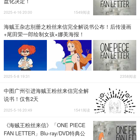
盘化决定！
2025-4-16 20:00
1549阅读
海贼王杂志别册之粉丝来信完全解说书公布！后传漫画
+尾田荣一郎绘制女孩×娜美海报！
2025-5-8 19:31
2358阅读
中图广州引进海贼王粉丝来信完全解
说书！仅售2天
2025-5-16 20:49
1541阅读
《海贼王粉丝来信》「ONE PIECE
FAN LETTER」Blu-ray/DVD特典公