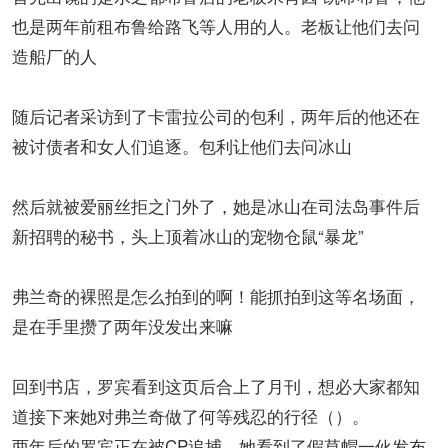
也是两年前租布鲁给路飞等人用的人。老板让他们去问
造船厂的人
随后记者采访到了卡雷拉公司的包利，两年后的他还在
被讨债者和女人们追逐。包利让他们去问冰山
然后就被爱丽丝拒之门外了，她是冰山在司法岛事件后
新招聘的秘书，头上顶着冰山的宠物仓鼠“暴龙”
弗兰奇的裸照是怎么拍到的啊！能抓拍到这等名场面，
是在手里攒了两年没发出来嘛
回到书店，罗宾看到这页后合上了月刊，想必大家都知
道接下来她对弗兰奇做了何等残忍的行径（）。
两年后的罗宾正在被CP追捕，她看到了假草帽一伙发布