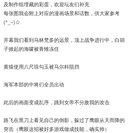
及制作组埋藏的彩蛋，欢迎坛友们补充
每张图我会附上对应的漫画场景和话数，供大家参考
(^_−)☆
开幕我们看到马林梵多的远景，顶上战争进行中，白胡
子掀起的海啸被青雉冻住
黄猿使用八尺琼勾玉被马尔科阻挡
海军本部的中将们全员出动
此后的画面变成乱序，跳到女帝不分敌我的攻击
路飞在黑刀上看见自己的倒影，躲过了鹰眼从天而降的
突击（鹰眼这招被好多游戏做成技能，确实帅）