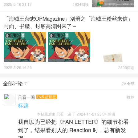
布！290页分镜原稿
2025-5-16 21:17
1634阅读
「海贼王杂志OPMagazine」别册之「海贼王粉丝来信」
封面、书腰、封底高清图来了～
2025-5-29 16:29
2595阅读
全部评论
71
全部

只看一遍
Lv.5 超新星
推荐
标题
本帖最后由 只看一遍 于 2024-11-21 23:34 编辑
我自以为已经把《FAN LETTER》的细节都看
到了，结果看别人的 Reaction 时，总有新发
现。