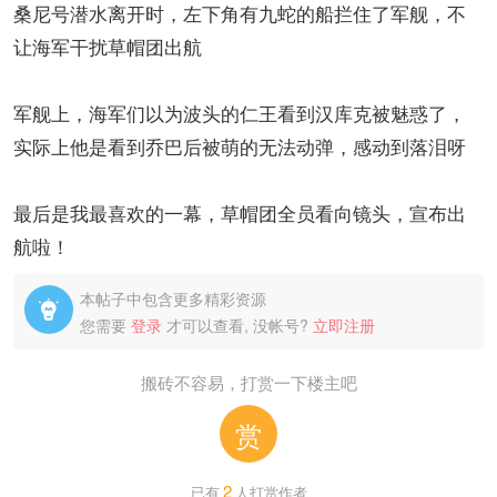
桑尼号潜水离开时，左下角有九蛇的船拦住了军舰，不
让海军干扰草帽团出航
军舰上，海军们以为波头的仁王看到汉库克被魅惑了，
实际上他是看到乔巴后被萌的无法动弹，感动到落泪呀
最后是我最喜欢的一幕，草帽团全员看向镜头，宣布出
航啦！
本帖子中包含更多精彩资源

您需要
登录
才可以查看, 没帐号?
立即注册
搬砖不容易，打赏一下楼主吧
赏
2
已有
人打赏作者