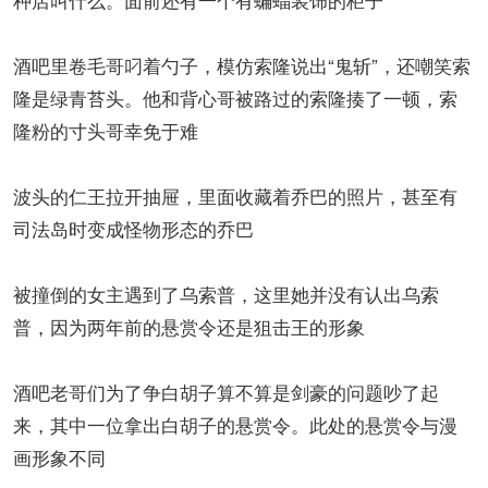
酒吧里卷毛哥叼着勺子，模仿索隆说出“鬼斩”，还嘲笑索
隆是绿青苔头。他和背心哥被路过的索隆揍了一顿，索
隆粉的寸头哥幸免于难
波头的仁王拉开抽屉，里面收藏着乔巴的照片，甚至有
司法岛时变成怪物形态的乔巴
被撞倒的女主遇到了乌索普，这里她并没有认出乌索
普，因为两年前的悬赏令还是狙击王的形象
酒吧老哥们为了争白胡子算不算是剑豪的问题吵了起
来，其中一位拿出白胡子的悬赏令。此处的悬赏令与漫
画形象不同