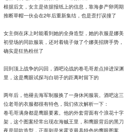
根据后文，女主是依据报纸上的信息，靠海参产卵周期
推断草帽一伙会在2年后重新集结，也是歪打误撞了
女主倒在床上时能看到她的全身造型，她的衣服是娜美
初登场的同款服装，还对着镜子做了个娜美招牌手势，
确实是狂热粉丝了
回到顶上战争的闪回，酒吧论战的卷毛哥差点掉进深渊
里，这是鹰眼试探与白胡子的距离时留下的
两年后，他褪去海军制服换了一身休闲服装。酒吧这三
位老哥的衣服都很有特色，我们依次解析一下：
卷毛哥满身都是鹰眼要素。他的外套背面有个浪花十字
架，这个图案经常出现在海贼王里，和鹰眼背后的黑刀
夜是同款造型，正面则是米霍克最具特色的鹰眼图案