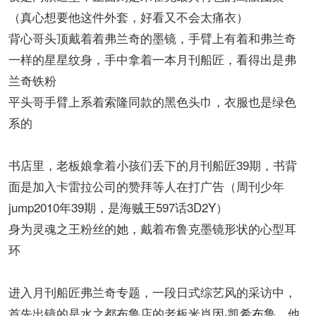
（真心想要他这件外套，好看又不会太痛衣）
背心哥头顶戴着着弗兰奇的墨镜，手臂上有着和弗兰奇
一样的星星纹身，手中拿着一本月刊船匠，看得出是弗
兰奇铁粉
平头哥手臂上系着索隆同款的黑色头巾，衣服也是绿色
系的
书店里，老板娘拿着小孩们丢下的月刊船匠39期，书背
面是加入卡雷拉公司的赞拜等人在打广告（周刊少年
jump2010年39期，是海贼王597话3D2Y）
身为灵魂之王粉丝的她，戴着布鲁克墨镜形状的心型耳
环
进入月刊船匠弗兰奇专题，一段日式综艺风的采访中，
首先出镜的是水之都布鲁店的老板米肖因·凯希布鲁，他