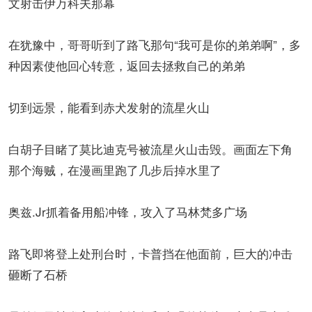
文射击伊万科夫那幕
在犹豫中，哥哥听到了路飞那句“我可是你的弟弟啊”，多
种因素使他回心转意，返回去拯救自己的弟弟
切到远景，能看到赤犬发射的流星火山
白胡子目睹了莫比迪克号被流星火山击毁。画面左下角
那个海贼，在漫画里跑了几步后掉水里了
奥兹.Jr抓着备用船冲锋，攻入了马林梵多广场
路飞即将登上处刑台时，卡普挡在他面前，巨大的冲击
砸断了石桥