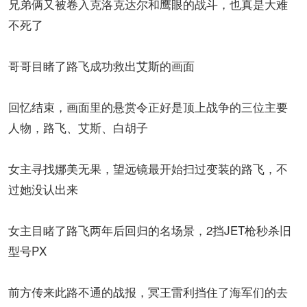
兄弟俩又被卷入克洛克达尔和鹰眼的战斗，也真是大难
不死了
哥哥目睹了路飞成功救出艾斯的画面
回忆结束，画面里的悬赏令正好是顶上战争的三位主要
人物，路飞、艾斯、白胡子
女主寻找娜美无果，望远镜最开始扫过变装的路飞，不
过她没认出来
女主目睹了路飞两年后回归的名场景，2挡JET枪秒杀旧
型号PX
前方传来此路不通的战报，冥王雷利挡住了海军们的去