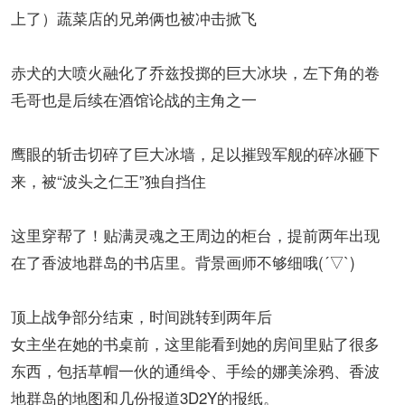
上了）蔬菜店的兄弟俩也被冲击掀飞
赤犬的大喷火融化了乔兹投掷的巨大冰块，左下角的卷
毛哥也是后续在酒馆论战的主角之一
鹰眼的斩击切碎了巨大冰墙，足以摧毁军舰的碎冰砸下
来，被“波头之仁王”独自挡住
这里穿帮了！贴满灵魂之王周边的柜台，提前两年出现
在了香波地群岛的书店里。背景画师不够细哦(´▽`)
顶上战争部分结束，时间跳转到两年后
女主坐在她的书桌前，这里能看到她的房间里贴了很多
东西，包括草帽一伙的通缉令、手绘的娜美涂鸦、香波
地群岛的地图和几份报道3D2Y的报纸。