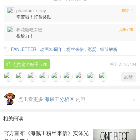
phantom_stray
威望+1
辛苦啦！打赏奖励
棉花糖吃乔巴
贝里+20
很给力！
FANLETTER
,
动画25周年
,
粉丝来信
,
彩蛋
,
细节解析

点赞这个帖子
+20
帖子ID: 163104

20
赞
点击看更多
海贼王分析区
内容

相关阅读
官方宣布《海贼王粉丝来信》实体光