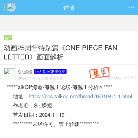
详情


精华
动画25周年特别篇《ONE PIECE FAN
LETTER》画面解析
Sir.蝾螈
Lv.8 TalkOP汉化组
2024-11-18 23:32 动画分析
15308
71


****TalkOP海道-海贼王论坛-海贼王分析区****
地址：
https://bbs.talkop.net/thread-163104-1-1.html
作者ID：Sir.蝾螈
首发日期：2024.11.19
*********未经许可、禁止转载*********