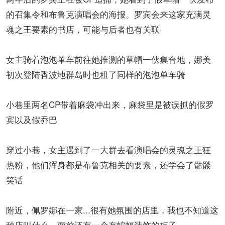
的召集令和布鲁克演唱会的海报。罗宾会来这家充满灵
魂之王要素的书店，可能与后者也有关联
女主骑着泡泡单车前往她推测的草帽一伙集合地，娜美
初次登陆香波地群岛时也租了同样的泡泡单车骑
小巷里两名CP带着麻袋冲出来，麻袋里是被误抓的假罗
宾以及假乔巴
穿过小巷，女主遇到了一大群去看演唱会的灵魂之王狂
热粉，他们浑身都是布鲁克相关的要素，还学会了骷髅
笑话
附近，佩罗娜在一家...很有她氛围的店里，我也不知道这
种店叫什么。面前还有一个有蝙蝠装饰的柜子