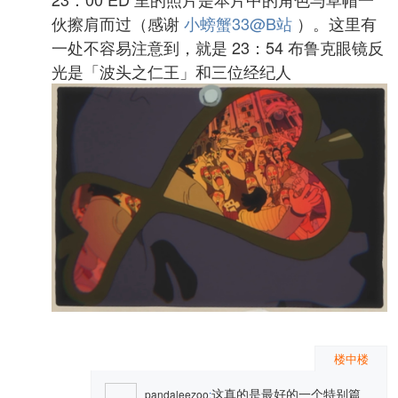
伙擦肩而过（感谢
小螃蟹33@B站
）。这里有
一处不容易注意到，就是 23：54 布鲁克眼镜反
光是「波头之仁王」和三位经纪人
楼中楼
这真的是最好的一个特别篇
pandaleezoo
: