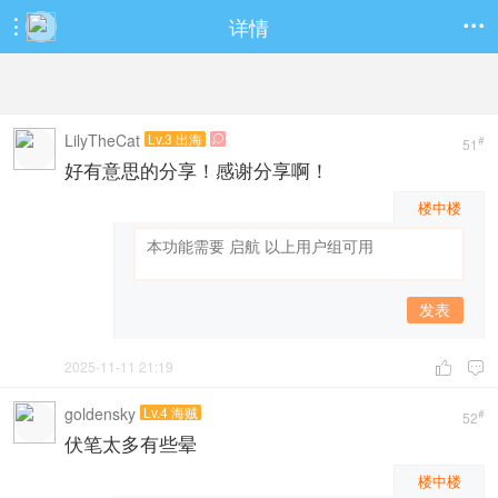
详情


LilyTheCat
Lv.3 出海

#
51
好有意思的分享！感谢分享啊！
楼中楼
发表
2025-11-11 21:19


goldensky
Lv.4 海贼
#
52
伏笔太多有些晕
楼中楼