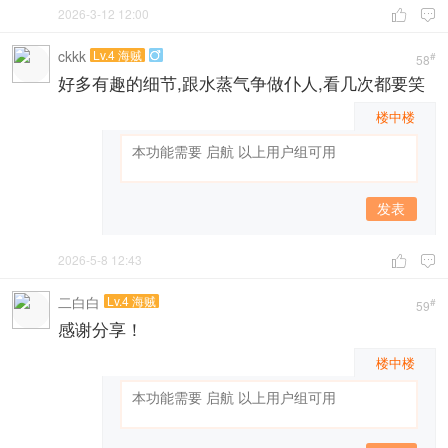
2026-3-12 12:00


ckkk
Lv.4 海贼

#
58
好多有趣的细节,跟水蒸气争做仆人,看几次都要笑
楼中楼
发表
2026-5-8 12:43


二白白
Lv.4 海贼
#
59
感谢分享！
楼中楼