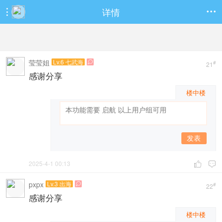
详情


莹莹姐
Lv.6 七武海

#
21
感谢分享
楼中楼
发表
2025-4-1 00:13


pxpx
Lv.3 出海

#
22
感谢分享
楼中楼