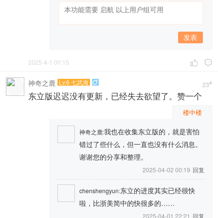
发表
2025-4-1 00:15


神奇之鹿
Lv.6 七武海

#
23
东立版迟迟没有更新，已经失去欲望了。赞一个
楼中楼
我也在收集东立版的，就是害怕
神奇之鹿
:
错过了些什么，但一直也没有什么消息。
谢谢您的分享和整理。
2025-04-02 00:19
回复
东立的进度其实已经很快
chenshengyun
:
啦，比浙美简中的快很多的……
2025-04-01 22:21
回复