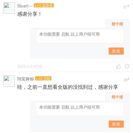
Stuart～
Lv.5 超新星
#
27
感谢分享！
楼中楼
发表
2025-4-3 03:35


翔鸾舞柳
Lv.2 启航
#
28
哇，之前一直想看全版的没找到过，感谢分享
楼中楼
发表