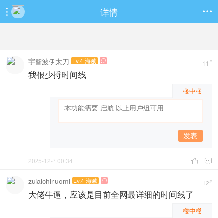
详情


宇智波伊太刀
Lv.4 海贼

#
11
我很少捋时间线
楼中楼
发表
2025-12-7 00:34


zuiaichinuomi
Lv.4 海贼

#
12
大佬牛逼，应该是目前全网最详细的时间线了
楼中楼