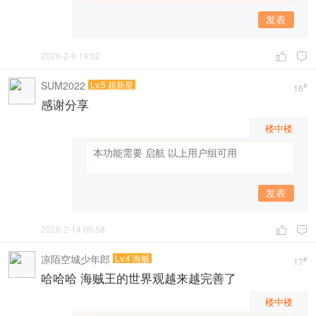
发表
2026-2-9 19:02


SUM2022
Lv.5 超新星
#
16
感谢分享
楼中楼
发表
2026-2-14 00:58


凉陌空城少年郎
Lv.4 海贼
#
17
哈哈哈 海贼王的世界观越来越完善了
楼中楼