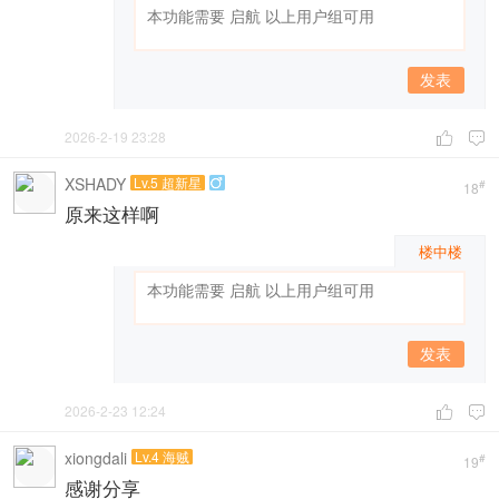
发表
2026-2-19 23:28


XSHADY
Lv.5 超新星

#
18
原来这样啊
楼中楼
发表
2026-2-23 12:24


xiongdali
Lv.4 海贼
#
19
感谢分享