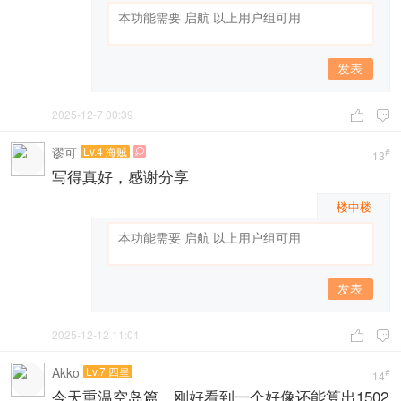
发表
2025-12-7 00:39


谬可
Lv.4 海贼

#
13
写得真好，感谢分享
楼中楼
发表
2025-12-12 11:01


Akko
Lv.7 四皇
#
14
今天重温空岛篇，刚好看到一个好像还能算出1502