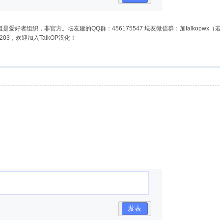
是爱好者组织，非官方。坛友建的QQ群：456175547 坛友微信群：加talkopwx
03，欢迎加入TalkOP汉化！
发表