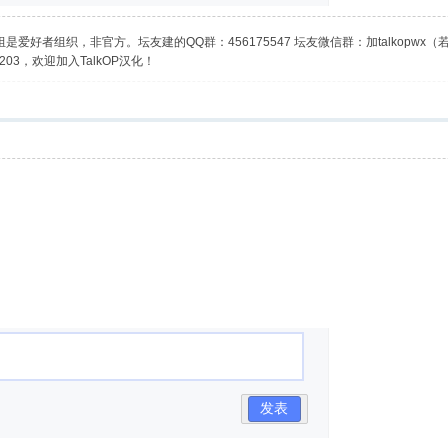
是爱好者组织，非官方。坛友建的QQ群：456175547 坛友微信群：加talkopwx
03，欢迎加入TalkOP汉化！
发表