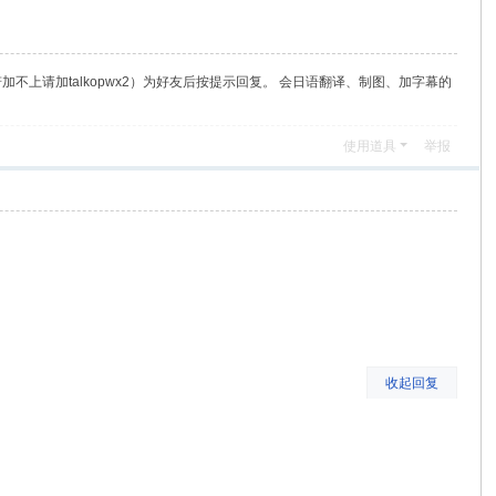
（若加不上请加talkopwx2）为好友后按提示回复。 会日语翻译、制图、加字幕的
使用道具
举报
收起回复