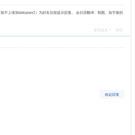
（若加不上请加talkopwx2）为好友后按提示回复。 会日语翻译、制图、加字幕的
使用道具
举报
收起回复