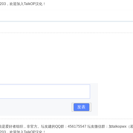
03，欢迎加入TalkOP汉化！
发表
是爱好者组织，非官方。坛友建的QQ群：456175547 坛友微信群：加talkopwx
03，欢迎加入TalkOP汉化！