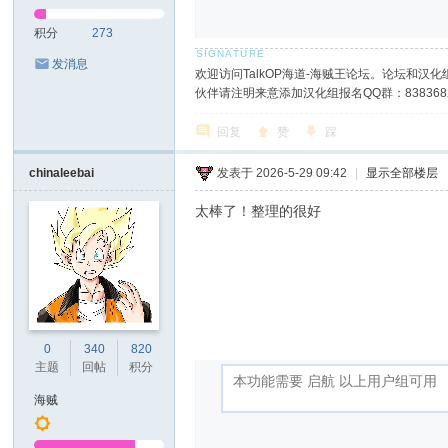
积分
273
发消息
欢迎访问TalkOP海道-海贼王论坛。论坛和汉化组
伙伴请注明来意添加汉化组报名QQ群：8383682
回复
赞
踩
chinaleebai
发表于 2026-5-29 09:42
|
显示全部楼层
太棒了！整理的很好
0
340
820
主题
回帖
积分
海贼