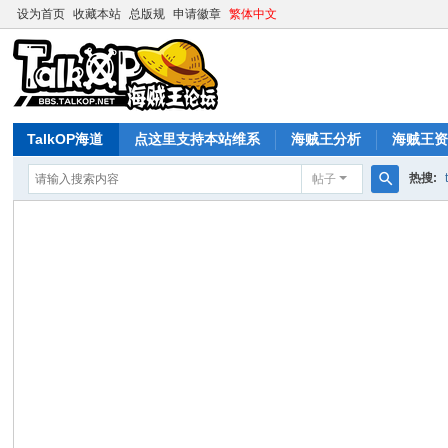
设为首页
收藏本站
总版规
申请徽章
繁体中文
TalkOP海道
点这里支持本站维系
海贼王分析
海贼王
热搜:
帖子
搜
索