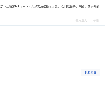
（若加不上请加talkopwx2）为好友后按提示回复。 会日语翻译、制图、加字幕的
使用道具
举报
收起回复