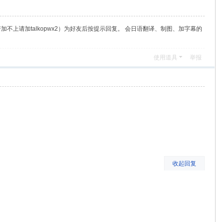
（若加不上请加talkopwx2）为好友后按提示回复。 会日语翻译、制图、加字幕的
使用道具
举报
收起回复