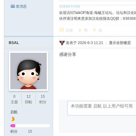
发消息
欢迎访问TalkOP海道-海贼王论坛。论坛和汉化组
伙伴请注明来意添加汉化组报名QQ群：8383682
回复
赞
踩
BSAL
发表于 2026-6-3 11:21
|
显示全部楼层
感谢分享
0
12
15
主题
回帖
积分
启航
积分
15