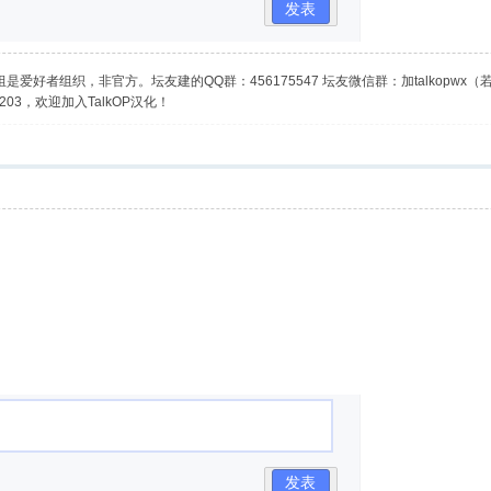
发表
是爱好者组织，非官方。坛友建的QQ群：456175547 坛友微信群：加talkopwx
03，欢迎加入TalkOP汉化！
发表