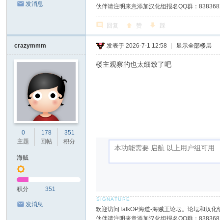
发消息
伙伴请注明来意添加汉化组报名QQ群：8383682
回复
赞
踩
crazymmm
发表于 2026-7-1 12:58
|
显示全部楼层
楼主观察的也太细致了吧
0
178
351
主题
回帖
积分
海贼
积分
351
发消息
欢迎访问TalkOP海道-海贼王论坛。论坛和汉化组
伙伴请注明来意添加汉化组报名QQ群：8383682