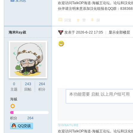
发消息
欢迎访问TalkOP海道-海贼王论坛。论坛和汉化组
伙伴请注明来意添加汉化组报名QQ群：8383682
回复
赞
踩
海米Ray叔
发表于 2026-6-22 17:05
|
显示全部楼层
0
243
264
主题
回帖
积分
海贼
积分
264
欢迎访问TalkOP海道-海贼王论坛。论坛和汉化组