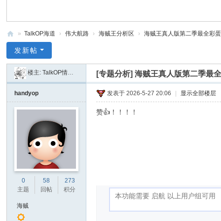
»
TalkOP海道
›
伟大航路
›
海贼王分析区
›
海贼王真人版第二季最全彩蛋细节
Ta
发新帖
lk
楼主:
TalkOP情报员
[专题分析]
海贼王真人版第二季最全
O
P
handyop
发表于 2026-5-27 20:06
|
显示全部楼层
海
赞👍！！！！
道
-
海
贼
王
0
58
273
主题
回帖
积分
论
坛
海贼