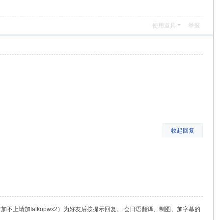
使用道具
举报
收起回复
（若加不上请加talkopwx2）为好友后按提示回复。 会日语翻译、制图、加字幕的