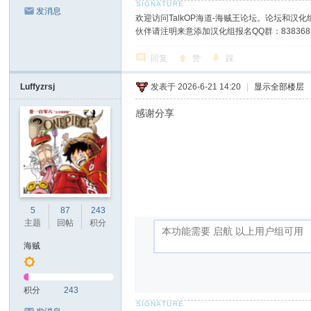
发消息
欢迎访问TalkOP海道-海贼王论坛。论坛和汉化组
伙伴请注明来意添加汉化组报名QQ群：8383682
回复
赞
踩
Luffyzrsj
发表于 2026-6-21 14:20
|
显示全部楼层
感谢分享
5
87
243
主题
回帖
积分
海贼
积分
243