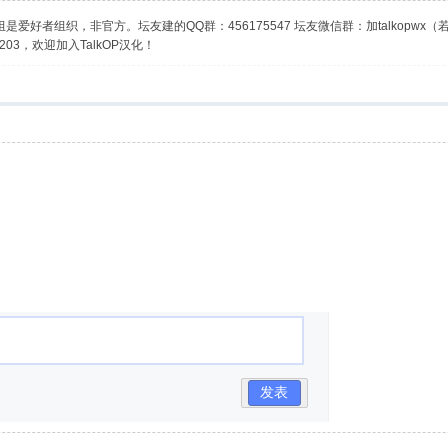
是爱好者组织，非官方。坛友建的QQ群：456175547 坛友微信群：加talkopwx
03，欢迎加入TalkOP汉化！
发表