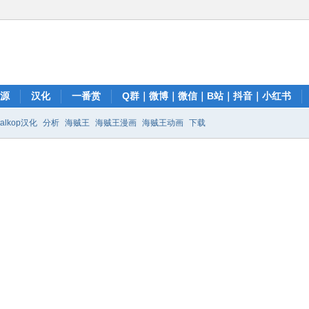
资源
汉化
一番赏
Q群｜微博｜微信｜B站｜抖音｜小红书
talkop汉化
分析
海贼王
海贼王漫画
海贼王动画
下载