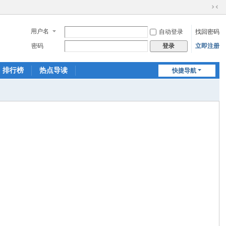
切
换
用户名
自动登录
找回密码
到
窄
密码
立即注册
登录
版
排行榜
热点导读
快捷导航