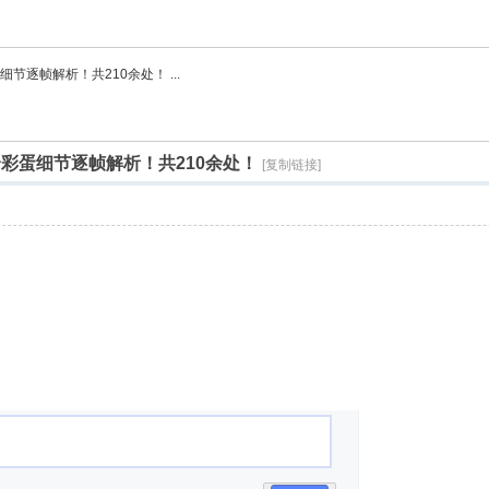
逐帧解析！共210余处！ ...
彩蛋细节逐帧解析！共210余处！
[复制链接]