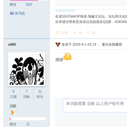
积分
820
发消息
欢迎访问TalkOP海道-海贼王论坛。论坛和汉化组
伙伴请注明来意添加汉化组报名QQ群：8383682
回复
赞
踩
ali88
发表于 2026-6-1 02:14
|
显示全部楼层
感谢
0
7
11
主题
回帖
积分
启航
积分
11