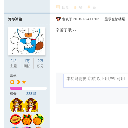
回复
赞
踩
海尔冰箱
发表于 2018-1-24 00:02
|
显示全部楼层
辛苦了哦~~
248
1万
2万
主题
回帖
积分
四皇
积分
22815