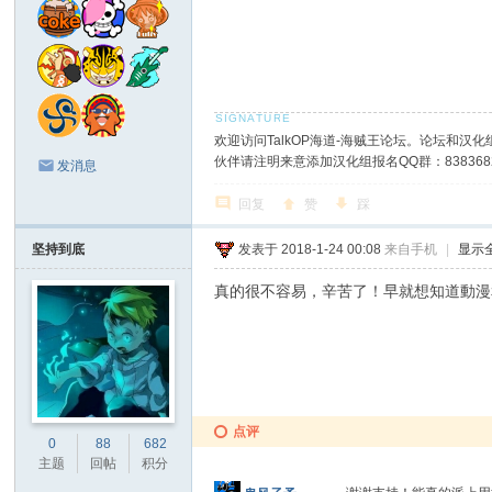
欢迎访问TalkOP海道-海贼王论坛。论坛和汉化组
伙伴请注明来意添加汉化组报名QQ群：8383682
发消息
回复
赞
踩
坚持到底
发表于 2018-1-24 00:08
来自手机
|
显示
真的很不容易，辛苦了！早就想知道動漫
点评
0
88
682
主题
回帖
积分