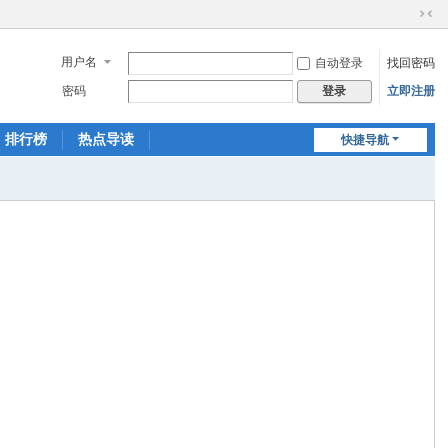
切
换
用户名
自动登录
找回密码
到
窄
密码
立即注册
登录
版
排行榜
热点导读
快捷导航