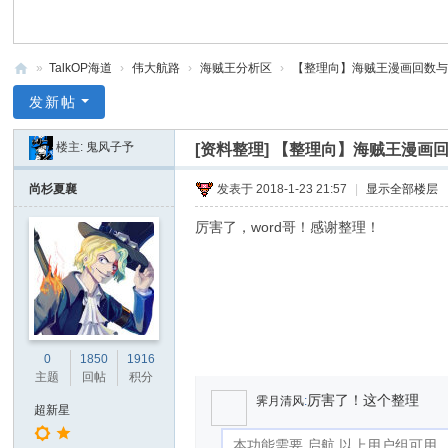
»
TalkOP海道
›
伟大航路
›
海贼王分析区
›
【整理向】海贼王漫画回数与动
Ta
发新帖
lk
楼主:
鬼风子予
[资料整理]
【整理向】海贼王漫画回数
O
P
尚杉夏襄
发表于 2018-1-23 21:57
|
显示全部楼层
海
厉害了，word哥！感谢整理！
道
-
海
贼
王
0
1850
1916
主题
回帖
积分
论
厉害了！这个整理
霁月清风
:
超新星
坛