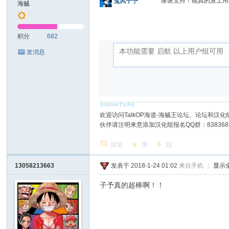
谢谢支持！能真的派上用
鬼风子予
海贼
积分
682
发消息
欢迎访问TalkOP海道-海贼王论坛。论坛和汉化组
伙伴请注明来意添加汉化组报名QQ群：8383682
回复
赞
踩
13058213663
发表于 2018-1-24 01:02
来自手机
|
显示
子予真的超棒啊！！