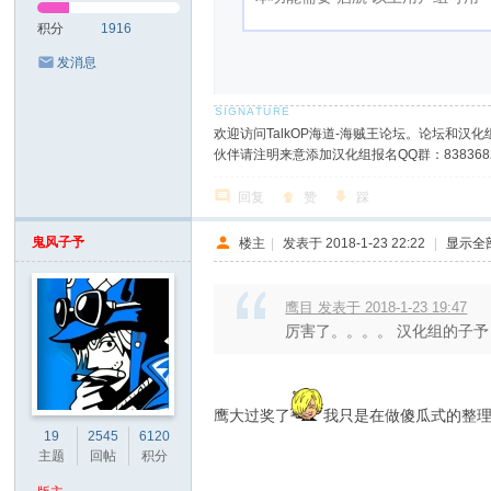
积分
1916
发消息
欢迎访问TalkOP海道-海贼王论坛。论坛和汉化组
伙伴请注明来意添加汉化组报名QQ群：8383682
回复
赞
踩
鬼风子予
楼主
|
发表于 2018-1-23 22:22
|
显示全
鹰目 发表于 2018-1-23 19:47
厉害了。。。。 汉化组的子予
鹰大过奖了
我只是在做傻瓜式的整
19
2545
6120
主题
回帖
积分