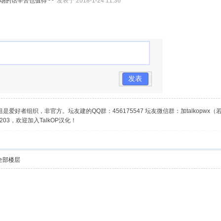
场的话辛苦也值得~~
发表于 2018-1-24 11:36
发表
是爱好者组织，非官方。坛友建的QQ群：456175547 坛友微信群：加talkopwx
03，欢迎加入TalkOP汉化！
全部楼层