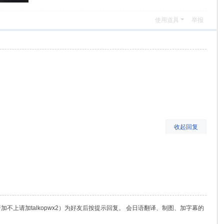
使用道具
举报
收起回复
（若加不上请加talkopwx2）为好友后按提示回复。 会日语翻译、制图、加字幕的