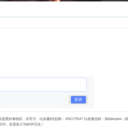
发表
是爱好者组织，非官方。坛友建的QQ群：456175547 坛友微信群：加talkopwx
03，欢迎加入TalkOP汉化！