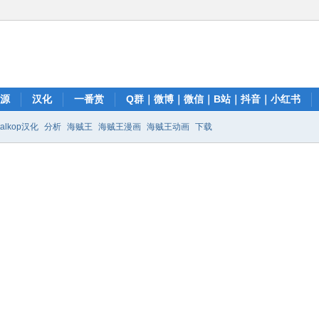
资源
汉化
一番赏
Q群｜微博｜微信｜B站｜抖音｜小红书
talkop汉化
分析
海贼王
海贼王漫画
海贼王动画
下载