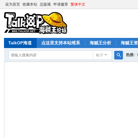
设为首页
收藏本站
总版规
申请徽章
繁体中文
TalkOP海道
点这里支持本站维系
海贼王分析
海贼王
热搜:
帖子
搜
索