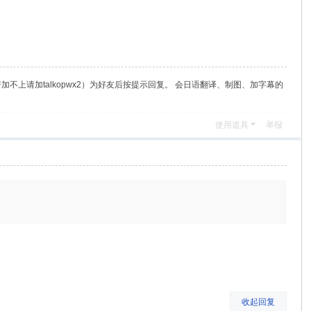
（若加不上请加talkopwx2）为好友后按提示回复。 会日语翻译、制图、加字幕的
使用道具
举报
收起回复