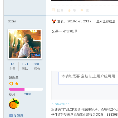
回复
赞
踩
dbzai
发表于 2018-1-23 23:17
|
显示全部楼层
又是一次大整理
13
1121
2801
主题
回帖
积分
超新星
积分
2801
欢迎访问TalkOP海道-海贼王论坛。论坛和汉化组
伙伴请注明来意添加汉化组报名QQ群：8383682
发消息