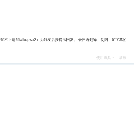
（若加不上请加talkopwx2）为好友后按提示回复。 会日语翻译、制图、加字幕的
使用道具
举报