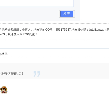
发表
是爱好者组织，非官方。坛友建的QQ群：456175547 坛友微信群：加talkopwx
03，欢迎加入TalkOP汉化！
部楼层
 还有这技能点！
理