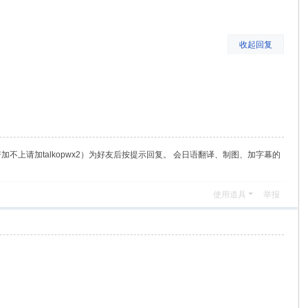
收起回复
（若加不上请加talkopwx2）为好友后按提示回复。 会日语翻译、制图、加字幕的
使用道具
举报