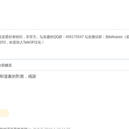
是爱好者组织，非官方。坛友建的QQ群：456175547 坛友微信群：加talkopwx
03，欢迎加入TalkOP汉化！
全部楼层
和漫畫的對應，感謝