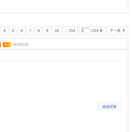
4
5
6
7
8
9
10
... 214
/ 214 页
下一页
荐
火...
[复制链接]
收起回复