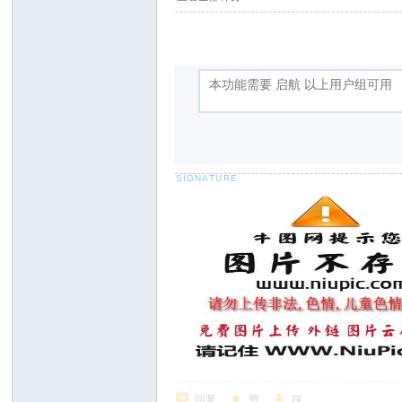
回复
赞
踩