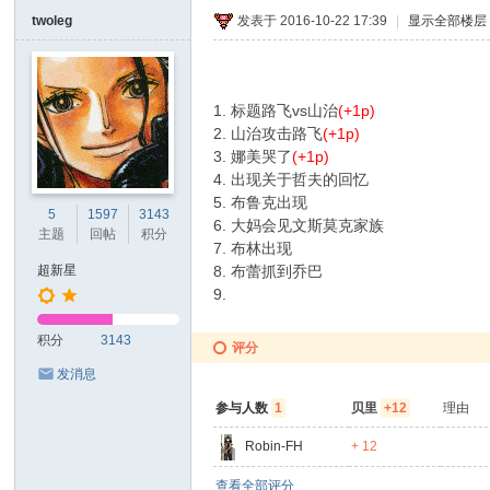
twoleg
发表于 2016-10-22 17:39
|
显示全部楼层
1. 标题路飞vs山治
(+1p)
2. 山治攻击路飞
(+1p)
3. 娜美哭了
(+1p)
4. 出现关于哲夫的回忆
5. 布鲁克出现
5
1597
3143
6. 大妈会见文斯莫克家族
主题
回帖
积分
7. 布林出现
超新星
8. 布蕾抓到乔巴
9.
积分
3143
评分
发消息
参与人数
1
贝里
+12
理由
Robin-FH
+ 12
查看全部评分