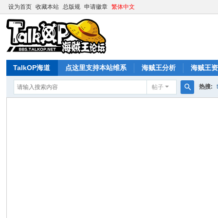
设为首页
收藏本站
总版规
申请徽章
繁体中文
TalkOP海道
点这里支持本站维系
海贼王分析
海贼王
热搜:
帖子
搜
索