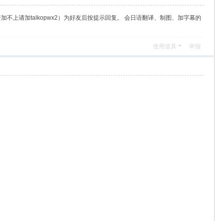
（若加不上请加talkopwx2）为好友后按提示回复。 会日语翻译、制图、加字幕的
使用道具
举报