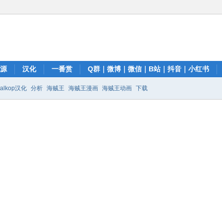
资源
汉化
一番赏
Q群｜微博｜微信｜B站｜抖音｜小红书
talkop汉化
分析
海贼王
海贼王漫画
海贼王动画
下载