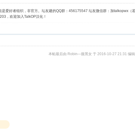
是爱好者组织，非官方。坛友建的QQ群：456175547 坛友微信群：加talkopwx
03，欢迎加入TalkOP汉化！
本帖最后由 Robin—腹黑女 于 2016-10-27 21:31 编辑