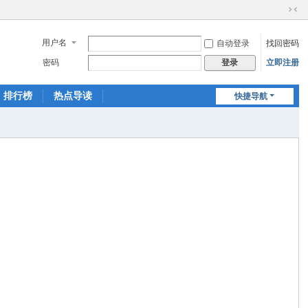
切
换
用户名
自动登录
找回密码
到
窄
密码
立即注册
登录
版
排行榜
热点导读
快捷导航