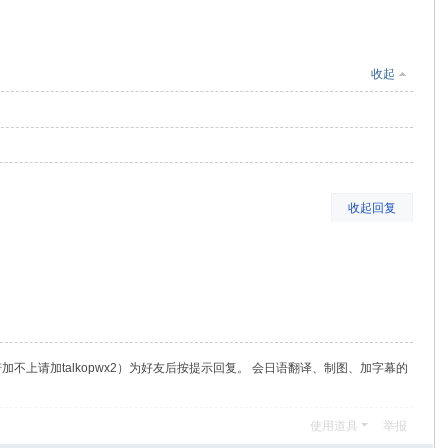
收起
收起回复
（若加不上请加talkopwx2）为好友后按提示回复。 会日语翻译、制图、加字幕的
使用道具
举报