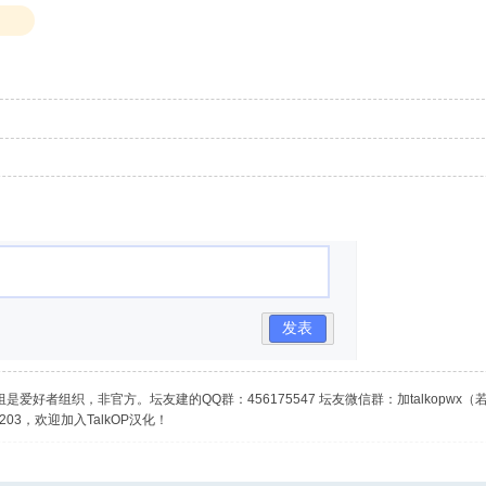
发表
是爱好者组织，非官方。坛友建的QQ群：456175547 坛友微信群：加talkopwx
03，欢迎加入TalkOP汉化！