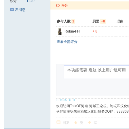
积分
1240
评分
发消息
参与人数
1
贝里
+8
理由
Robin-FH
+ 8
查看全部评分
欢迎访问TalkOP海道-海贼王论坛。论坛和汉化组
伙伴请注明来意添加汉化组报名QQ群：8383682
回复
赞
踩