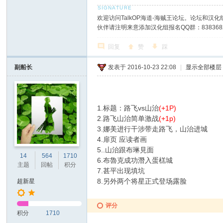
欢迎访问TalkOP海道-海贼王论坛。论坛和汉化组
伙伴请注明来意添加汉化组报名QQ群：8383682
回复
赞
踩
副船长
发表于 2016-10-23 22:08
|
显示全部楼层
1.标题：路飞vs山治
(+1P)
2.路飞山治简单激战
(+1p)
3.娜美进行干涉带走路飞，山治进城
4.扉页 应读者画
5..山治跟布琳見面
14
564
1710
6.布魯克成功潛入蛋榚城
主题
回帖
积分
7.甚平出现填坑
8.另外两个将星正式登场露脸
超新星
评分
积分
1710