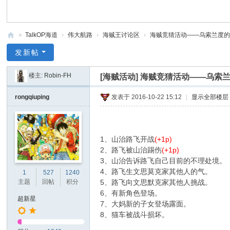
»
TalkOP海道
›
伟大航路
›
海贼王讨论区
›
海贼竞猜活动——乌索兰度的单话
Ta
发新帖
lk
楼主:
Robin-FH
[海贼活动]
海贼竞猜活动——乌索兰
O
P
rongqiuping
发表于 2016-10-22 15:12
|
显示全部楼层
海
道
-
1、山治路飞开战
(+1p)
2、路飞被山治踢伤
(+1p)
海
3、山治告诉路飞自己目前的不理处境。
贼
4、路飞生文思莫克家其他人的气。
1
527
1240
主题
回帖
积分
5、路飞向文思默克家其他人挑战。
王
6、有新角色登场。
论
超新星
7、大妈新的子女登场露面。
坛
8、猫车被战斗损坏。