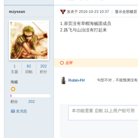
mzysean
发表于 2016-10-23 10:37
|
显示全部楼层
1.扉页没有草帽海贼团成员
2.路飞与山治没有打起来
点评
1
82
202
主题
回帖
积分
句型不对，不能预测没
Robin-FH
海贼
积分
202
发消息