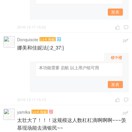
发表
2016-12-17 15:02


Donquixote
Lv.4 海贼

#
28
娜美和佳妮法{:2_37:}
楼中楼
发表
2016-12-17 15:10


yamika
Lv.4 海贼

#
29
太壮大了！！！这规模这人数杠杠滴啊啊啊~~~羡
慕现场能去滴银民~~