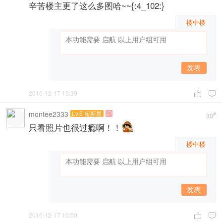
辛苦楼主更了这么多图哈~~{:4_102:}
楼中楼
发表
2016-12-17 15:39


montee2333
Lv.5 超新星

#
30
只看照片也很过瘾啊！！
楼中楼
发表
2016-12-17 16:50

