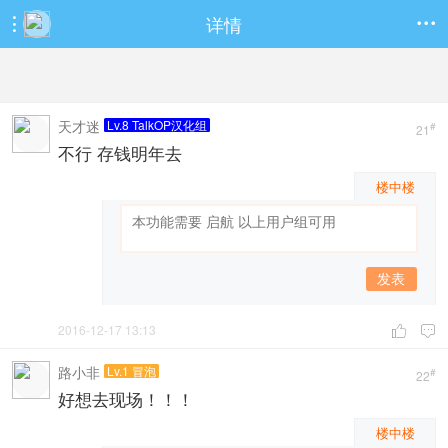
详情


天才迷
Lv.8 TalkOP汉化组
#
21
不行 存钱明年去
楼中楼
发表
2016-12-17 13:13


路小非
Lv.1 冒泡
#
22
好想去现场！！！
楼中楼