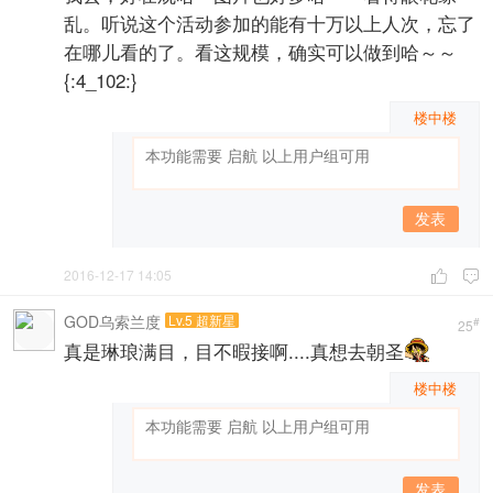
乱。听说这个活动参加的能有十万以上人次，忘了
在哪儿看的了。看这规模，确实可以做到哈～～
{:4_102:}
楼中楼
发表
2016-12-17 14:05


GOD乌索兰度
Lv.5 超新星
#
25
真是琳琅满目，目不暇接啊....真想去朝圣
楼中楼
发表