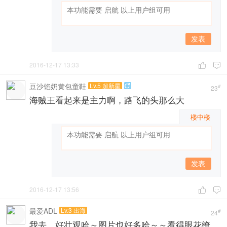
发表
2016-12-17 13:33


豆沙馅奶黄包童鞋
Lv.5 超新星

#
23
海贼王看起来是主力啊，路飞的头那么大
楼中楼
发表
2016-12-17 13:56


最爱ADL
Lv.3 出海
#
24
我去，好壮观哈～图片也好多哈～～看得眼花缭