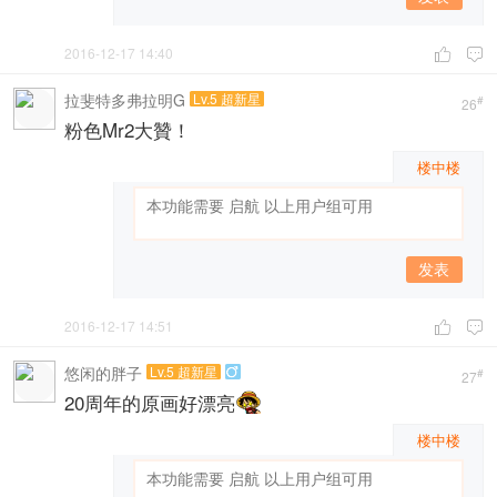
2016-12-17 14:40


拉斐特多弗拉明G
Lv.5 超新星
#
26
粉色Mr2大贊！
楼中楼
发表
2016-12-17 14:51


悠闲的胖子
Lv.5 超新星

#
27
20周年的原画好漂亮
楼中楼