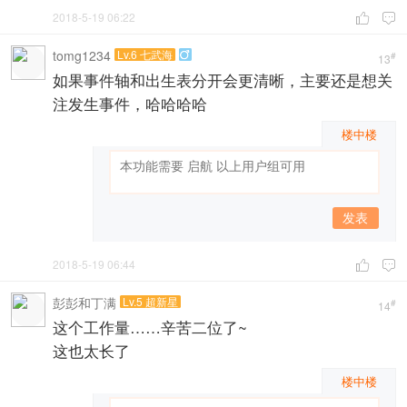
2018-5-19 06:22


tomg1234
Lv.6 七武海

#
13
如果事件轴和出生表分开会更清晰，主要还是想关
注发生事件，哈哈哈哈
楼中楼
发表
2018-5-19 06:44


彭彭和丁满
Lv.5 超新星
#
14
这个工作量……辛苦二位了~
这也太长了
楼中楼