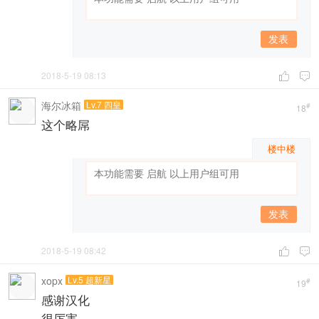
发表
2018-5-19 08:13


海尔冰箱
Lv.7 四皇
#
18
这个略屌
楼中楼
发表
2018-5-19 08:42


xopx
Lv.5 超新星
#
19
感谢汉化
很厉害