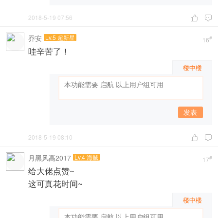
2018-5-19 07:56


乔安
Lv.5 超新星
#
16
哇辛苦了！
楼中楼
发表
2018-5-19 08:10


月黑风高2017
Lv.4 海贼
#
17
给大佬点赞~
这可真花时间~
楼中楼