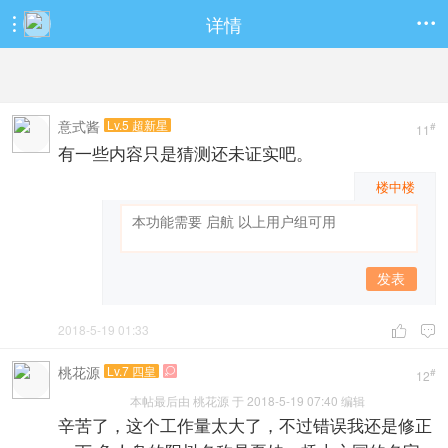
详情


意式酱
Lv.5 超新星
#
11
有一些内容只是猜测还未证实吧。
楼中楼
发表
2018-5-19 01:33


桃花源
Lv.7 四皇

#
12
本帖最后由 桃花源 于 2018-5-19 07:40 编辑
辛苦了，这个工作量太大了，不过错误我还是修正