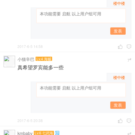
楼中楼
发表
2017-6-5 14:58


小猫辛巴
Lv.4 海贼
#
7
真希望罗宾能多一些
楼中楼
发表
2017-6-5 20:38


kmbaby
Lv.6 七武海

#
8