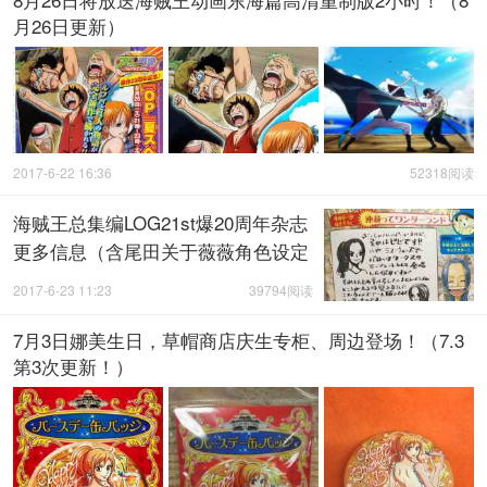
月26日更新）
2017-6-22 16:36
52318阅读
海贼王总集编LOG21st爆20周年杂志
更多信息（含尾田关于薇薇角色设定
始末）
2017-6-23 11:23
39794阅读
7月3日娜美生日，草帽商店庆生专柜、周边登场！（7.3
第3次更新！）