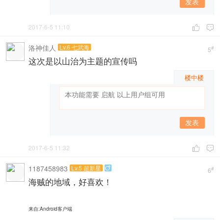
发表
2017-6-5 11:10


洛神佳人
Lv.6 七武海
#
5
这次是以山治为主题的宣传吗
楼中楼
发表
2017-6-5 11:32


1187458983
Lv.5 超新星

#
6
海贼的地域，好喜欢！
来自:Android客户端