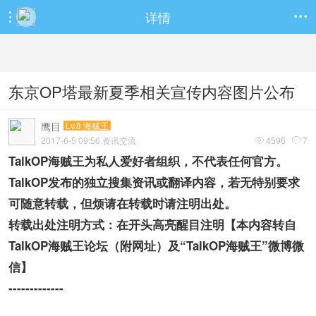
详情


东京OP塔最新夏季相关宣传内容图片公布
鹰目
Lv.8 海贼王
2017-6-5 09:56 资讯交流
4596
7


TalkOP海贼王为私人爱好者组织，不代表任何官方。​
TalkOP发布的独立搜集资讯或翻译内容，若无特别要求
可随意转载，但烦请在转载时请注明出处。
转载出处注明方式：在开头高亮醒目注明【本内容转自
TalkOP海贼王论坛（附网址）及“TalkOP海贼王”微博微
信】
-------------