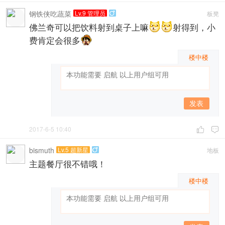
钢铁侠吃蔬菜
Lv.9 管理员
板凳

佛兰奇可以把饮料射到桌子上嘛
射得到，小
费肯定会很多
楼中楼
发表
2017-6-5 10:40


bismuth
Lv.5 超新星
地板

主题餐厅很不错哦！
楼中楼