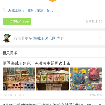
海贼王论坛
,
图片
,
东京
,
资讯

点赞这个帖子
帖子ID: 8160

点击看更多
海贼王讨论区
内容

相关阅读
夏季海贼王角色与冰激凌主题周边上市
2017-6-21 20:01
15660阅读
8月26日将放送海贼王动画东海篇高清重制版2小时！（8