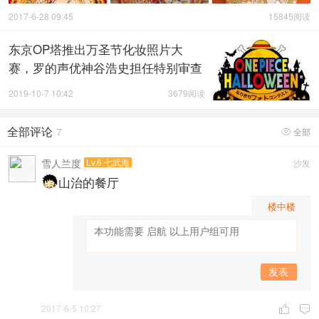
2017-6-28 09:45
15845阅读
东京OP塔推出万圣节化妆照片大
赛，罗的声优神谷浩史担任特别审查
员（评委）！
2019-10-7 10:42
3679阅读
全部评论
7
全部

雪人兰度
Lv.6 七武海
沙发
山治的餐厅
楼中楼
发表
2017-6-5 10:27

