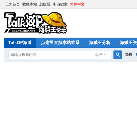
设为首页
收藏本站
总版规
申请徽章
繁体中文
TalkOP海道
点这里支持本站维系
海贼王分析
海贼王
热搜:
帖子
搜
索