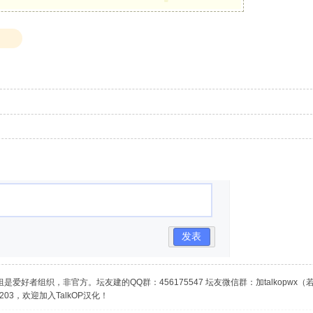
发表
是爱好者组织，非官方。坛友建的QQ群：456175547 坛友微信群：加talkopwx
03，欢迎加入TalkOP汉化！