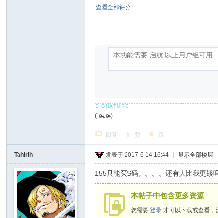
查看全部评分
(ˊo̶̶̷ᴗo̶̶̷`)
回复
赞
踩
Tahirih
发表于 2017-6-14 16:44
|
显示全部楼层
155只能买S码。。。。还有人比我更矮
本帖子中包含更多资源
您需要
登录
才可以下载或查看，