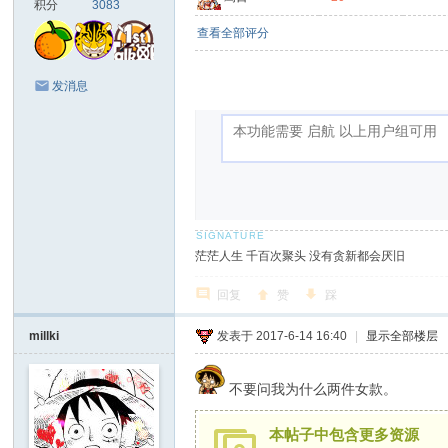
积分
3083
查看全部评分
发消息
茫茫人生 千百次聚头 没有贪新都会厌旧
回复
赞
踩
millki
发表于 2017-6-14 16:40
|
显示全部楼层
不要问我为什么两件女款。
本帖子中包含更多资源