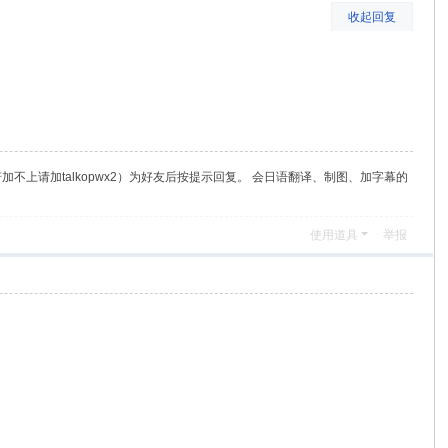
收起回复
（若加不上请加talkopwx2）为好友后按提示回复。 会日语翻译、制图、加字幕的
使用道具
举报