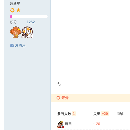
超新星
积分
1262
发消息
无
评分
参与人数
1
贝里
+20
理由
鹰目
+ 20