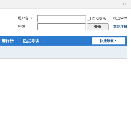
切
换
用户名
自动登录
找回密码
到
窄
密码
立即注册
登录
版
排行榜
热点导读
快捷导航