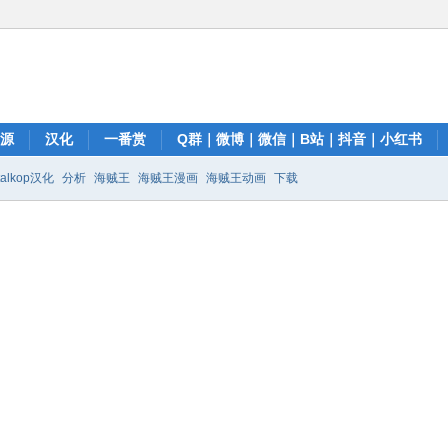
资源
汉化
一番赏
Q群｜微博｜微信｜B站｜抖音｜小红书
talkop汉化
分析
海贼王
海贼王漫画
海贼王动画
下载