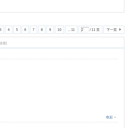
3
4
5
6
7
8
9
10
... 11
/ 11 页
下一页
链接]
收起