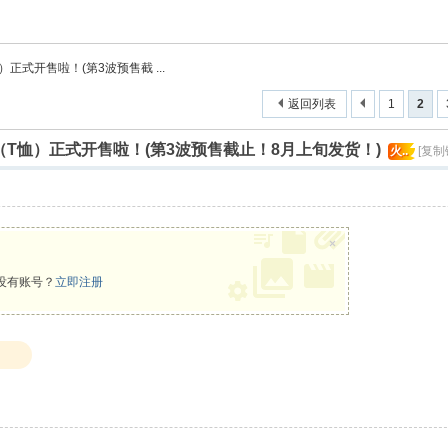
）正式开售啦！(第3波预售截 ...
返回列表
1
2
衫（T恤）正式开售啦！(第3波预售截止！8月上旬发货！)
火..
[复制
×
没有账号？
立即注册