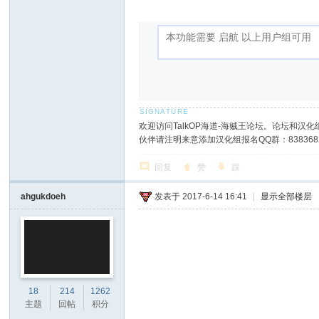
欢迎访问TalkOP海道-海贼王论坛。论坛和汉化组
伙伴请注明来意添加汉化组报名QQ群：8383682
回复
赞
踩
ahgukdoeh
发表于 2017-6-14 16:41
|
显示全部楼层
18
214
1262
主题
回帖
积分