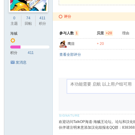
评分
0
74
411
主题
回帖
积分
参与人数
1
贝里
+20
理由
海贼
鹰目
+ 20
积分
411
查看全部评分
发消息
欢迎访问TalkOP海道-海贼王论坛。论坛和汉化组
伙伴请注明来意添加汉化组报名QQ群：8383682