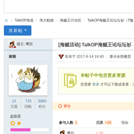
»
TalkOP海道
›
伟大航路
›
海贼王讨论区
›
TalkOP海贼王论坛坛衫（T恤
Ta
发新帖
lk
楼主:
鹰目
[海贼活动]
TalkOP海贼王论坛坛
O
P
南墙
发表于 2017-6-14 16:40
|
显示全部楼层
海
道
本帖子中包含更多资源
-
您需要
登录
才可以下载或查看，
海
贼
12
733
3083
评分
主题
回帖
积分
王
论
超新星
参与人数
1
贝里
+20
理由
坛
鹰目
+ 20