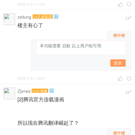
2020-3-31 11:03


zeitung
Lv.5 超新星

#
24
楼主有心了
楼中楼
发表
2020-3-31 14:07


Zjones
Lv.4 海贼

#
25
[2]腾讯官方连载漫画
所以现在腾讯翻译崛起了？
楼中楼