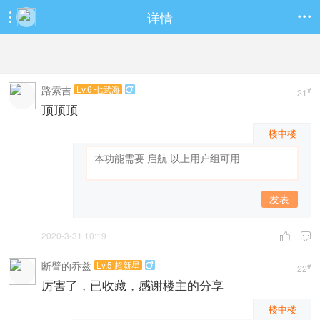
详情


路索吉
Lv.6 七武海

#
21
顶顶顶
楼中楼
发表
2020-3-31 10:19


断臂的乔兹
Lv.5 超新星

#
22
厉害了，已收藏，感谢楼主的分享
楼中楼