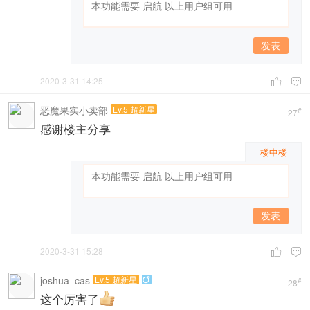
发表
2020-3-31 14:25


恶魔果实小卖部
Lv.5 超新星
#
27
感谢楼主分享
楼中楼
发表
2020-3-31 15:28


joshua_cas
Lv.5 超新星

#
28
这个厉害了