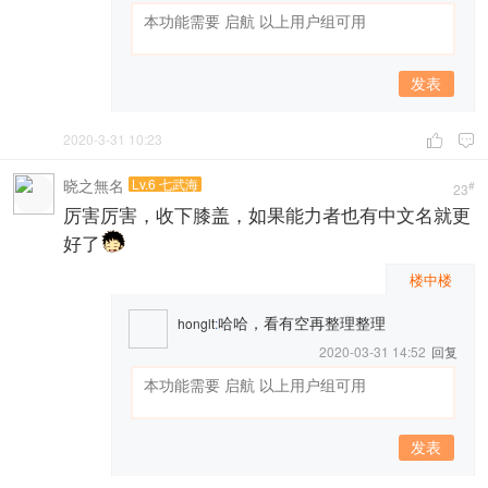
发表
2020-3-31 10:23


晓之無名
Lv.6 七武海
#
23
厉害厉害，收下膝盖，如果能力者也有中文名就更
好了
楼中楼
哈哈，看有空再整理整理
honglt
:
2020-03-31 14:52
回复
发表