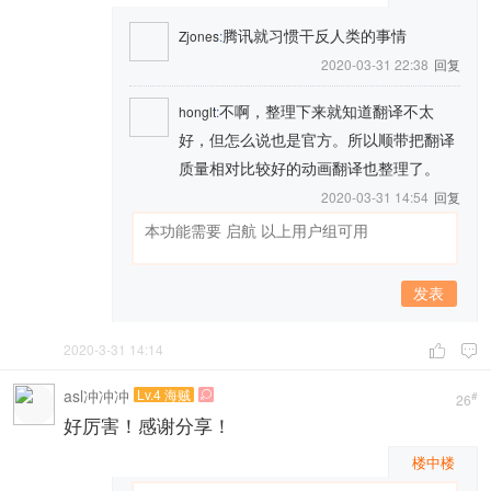
腾讯就习惯干反人类的事情
Zjones
:
2020-03-31 22:38
回复
不啊，整理下来就知道翻译不太
honglt
:
好，但怎么说也是官方。所以顺带把翻译
质量相对比较好的动画翻译也整理了。
2020-03-31 14:54
回复
发表
2020-3-31 14:14


asl冲冲冲
Lv.4 海贼

#
26
好厉害！感谢分享！
楼中楼