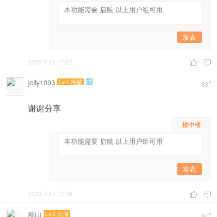
发表
2023-7-12 17:27


jelly1993
Lv.4 海贼

#
83
谢谢分享
楼中楼
发表
2023-7-17 13:16


糯山
Lv.3 出海
#
84