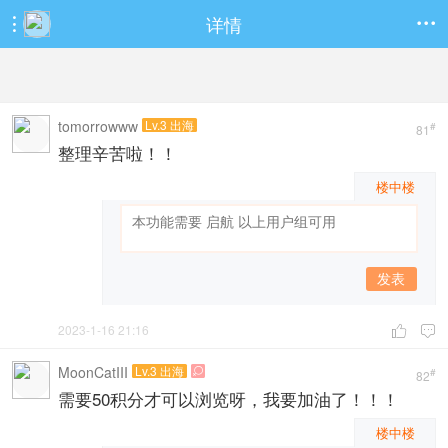
详情


tomorrowww
Lv.3 出海
#
81
整理辛苦啦！！
楼中楼
发表
2023-1-16 21:16


MoonCatIII
Lv.3 出海

#
82
需要50积分才可以浏览呀，我要加油了！！！
楼中楼