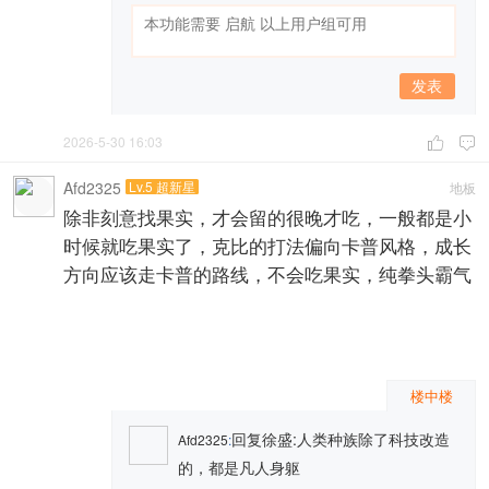
发表
2026-5-30 16:03


Afd2325
Lv.5 超新星
地板
除非刻意找果实，才会留的很晚才吃，一般都是小
时候就吃果实了，克比的打法偏向卡普风格，成长
方向应该走卡普的路线，不会吃果实，纯拳头霸气
楼中楼
回复徐盛:人类种族除了科技改造
Afd2325
:
的，都是凡人身躯