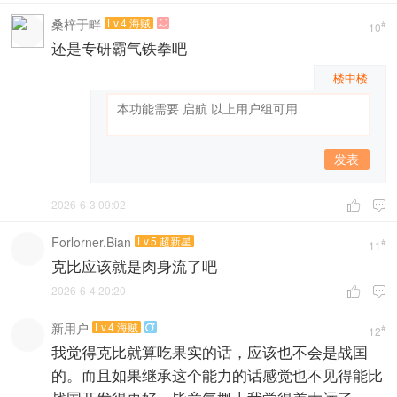
桑梓于畔
Lv.4 海贼

#
10
还是专研霸气铁拳吧
楼中楼
发表
2026-6-3 09:02


Forlorner.Bian
Lv.5 超新星
#
11
克比应该就是肉身流了吧
2026-6-4 20:20


新用户
Lv.4 海贼

#
12
我觉得克比就算吃果实的话，应该也不会是战国
的。而且如果继承这个能力的话感觉也不见得能比