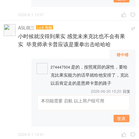
2026-6-1 12:07


ASL萌三
Lv.4 海贼
#
9
小时候就没得到果实 感觉未来克比也不会有果
实 毕竟师承卡普应该是重拳出击哈哈哈
楼中楼
是的，按照尾田的尿性，要给
274447504
:
克比果实能力的话早就给他安排了，克比
以后肯定走的是恩师卡普的路子
2026-06-30 15:20
回复
发表
2026-6-1 13:41

