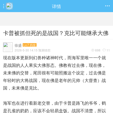
详情


卡普被抓但死的是战国？克比可能继承大佛
徐盛
Lv.7 四皇
2026-5-30 14:15 预测猜想
698
11


现在版本更新到幻兽种诸神时代，而海军里唯一一个就
是战国的人人果实大佛形态。佛教有过去佛，现在佛，
未来佛的交替，尾田很有可能照搬这个设定，过去佛是
年轻时的大将战国，现在佛是老年的元帅（大督查）战
国，未来佛是克比。
海军也在进行着新老交替，由于卡普是路飞的爷爷，鹤
是孔雀的奶奶，应该不会轻易盒饭。战国不清楚，所以