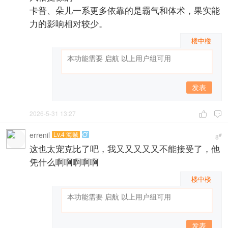
卡普、朵儿一系更多依靠的是霸气和体术，果实能
力的影响相对较少。
楼中楼
发表
2026-5-31 13:27


errenil
Lv.4 海贼

#
8
这也太宠克比了吧，我又又又又又不能接受了，他
凭什么啊啊啊啊啊
楼中楼
发表