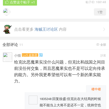
点赞这个帖子
+1
帖子ID: 168148

1
赞
点击看更多
海贼王讨论区
内容

全部评论
11
全部

小猫
Lv.5 超新星
沙发

给克比恶魔果实没什么问题，但克比和战国之间目
前没任何交集，而且恶魔果实也不是可以定向传承
的能力。另外我更希望他可以有一个新的果实能
力。
楼中楼
回复徐盛:但克比在大结局的时候
1835248
:
能不能当上大将不是还不一定，统帅空也