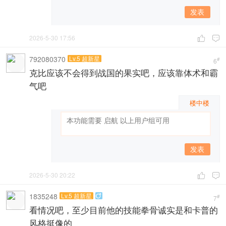
发表
2026-5-30 17:56


792080370
Lv.5 超新星
#
6
克比应该不会得到战国的果实吧，应该靠体术和霸
气吧
楼中楼
发表
2026-5-30 20:22


1835248
Lv.5 超新星

#
7
看情况吧，至少目前他的技能拳骨诚实是和卡普的
风格挺像的