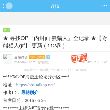
详情


精华
★ 寻找OP『内封面 熊猫人』全记录 ★【附
熊猫人gif】 更新 ( 112卷 )
最萌鑽介
Lv.6 七武海

2016-6-26 04:23 资料整理
342862
590


本帖最后由 最萌鑽介 于 2025-11-17 13:33 编辑
****TalkOP海贼王论坛分析区****
地址：
https://bbs.talkop.net/
作者ID：
最萌鑽介
首发日期：2016-06-26
*******未经许可请勿转载*******