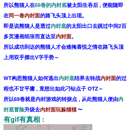
所以熊猫人在
69卷的内封底
被太阳生吞后 , 便能随即
在
同一卷内封面
的路飞头顶上出现。
即是说熊猫人是透过
内封底
的太阳出口去跳过中间2百
多页漫画纸张而直达至
内封面
。
所以成功到达的熊猫人才会难掩喜悦之情在路飞头顶
上用双手摆出V字手势～
WT构思熊猫人如何逃出
内封底
结界去转战
内封面
的过
程也不甘平庸 , 竟想出如此刁钻点子 OTZ～
所以69卷就是内封游戏的转捩点 , 从此熊猫人便由
内
～
封底冒险
升级去
内封面玩躲猫猫
有gif有真相 :