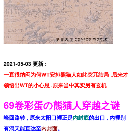
2021-05-03 更新 :
一直很纳闷为何WT安排熊猫人如此突兀结局 ,后来才
领悟出WT的小心思 ,原来当中其实另有玄机
69卷彩蛋の熊猫人穿越之谜
峰回路转 , 原来太阳口裡正是
内封底
的出口 , 内裡别
有洞天能直达至
内封面
。