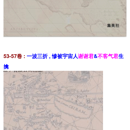
53-57卷 :
一波三折 , 慘被宇宙人
谢谢君
&
不客气君
生
擒