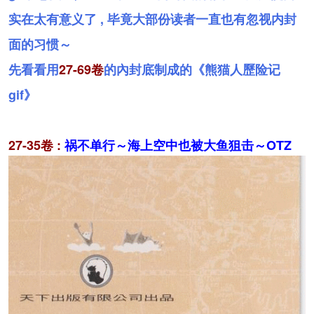
实在太有意义了 , 毕竟大部份读者一直也有忽视内封
面的习惯～
先看看用
27-69卷
的內封底制成的《熊猫人歷险记
gif》
27-35卷 :
祸不单行～海上空中也被大鱼狙击～OTZ