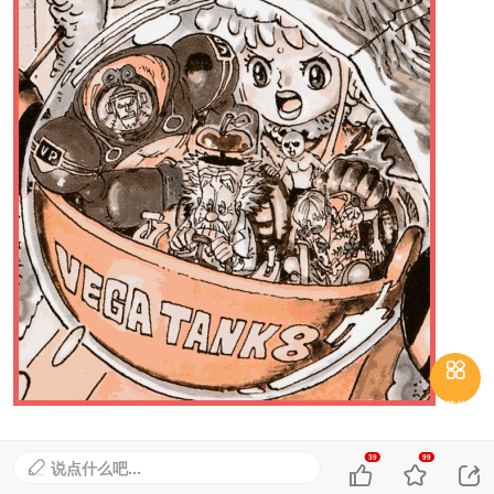

菜单
39
99
说点什么吧...



