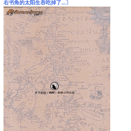
右书角的太阳生吞吃掉了...〕