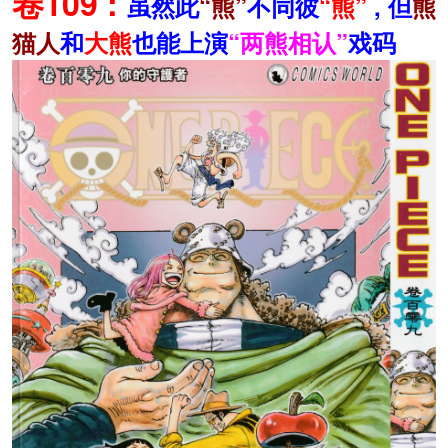
卷109 :
虽然此
“熊”
不同彼
“熊”
, 但
熊
猫人
和
大熊
也能上演
“两熊相认”
戏码