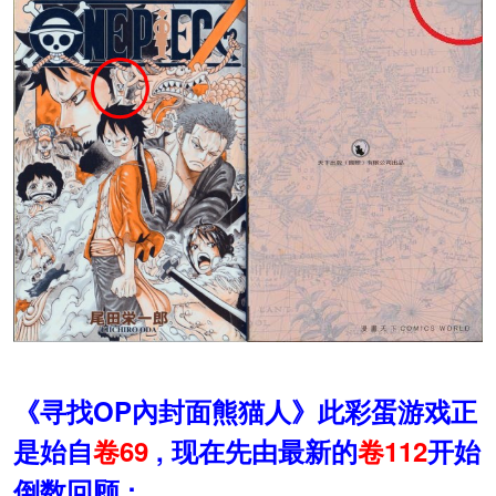
《寻找OP內封面熊猫人》此彩蛋游戏正
是始自
卷69
, 现在先由最新的
卷112
开始
倒数回顾 :