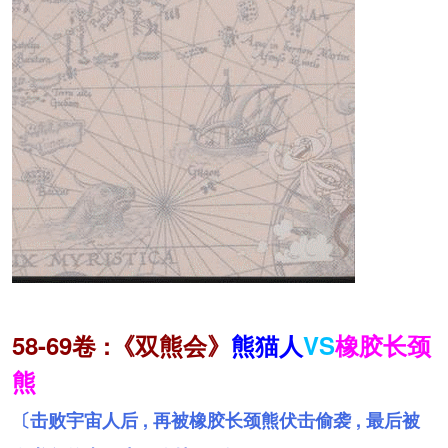
58-69卷 :《双熊会》
熊猫人
VS
橡胶长颈
熊
〔击败宇宙人后 , 再被橡胶长颈熊伏击偷袭 , 最后被