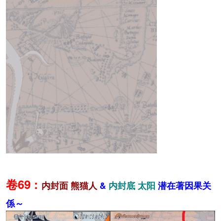
卷69 :
内封面 熊猫人
&
内封底 太阳
潜在著因果关
係～