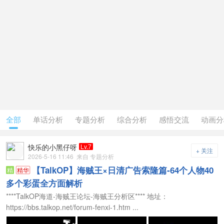
全部
单话分析
专题分析
综合分析
感悟交流
动画分
快乐的小黑仔呀
Lv.7
+ 关注
2026-5-16 11:46
来自 专题分析
【TalkOP】海贼王×日清广告索隆篇-64个人物40
精
精华
多个彩蛋全方面解析
****TalkOP海道-海贼王论坛-海贼王分析区**** 地址：
https://bbs.talkop.net/forum-fenxi-1.htm ...