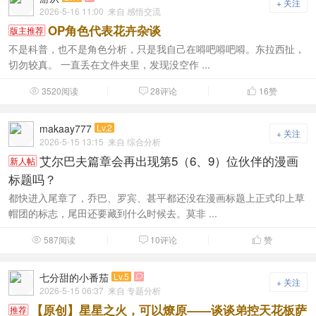
+ 关注
2026-5-16 11:00
来自 感悟交流
OP角色代表花卉杂谈
版主推荐
不是科普，也不是角色分析，只是我自己在嘚吧嘚吧嘚。东拉西扯，
切勿较真。 一直丢在文件夹里，发现没空作 ...
3520阅读
28评论
16
赞



makaay777
Lv.2
+ 关注
2026-5-15 13:15
来自 综合分析
艾尔巴夫篇章会再出现第5（6、9）位伙伴的漫画
新人帖
标题吗？
都快进入尾章了，乔巴、罗宾、甚平都还没在漫画标题上正式印上草
帽团的标志，尾田还要藏到什么时候去。莫非 ...
587阅读
10评论
赞



七分甜的小番茄
Lv.5

+ 关注
2026-5-15 06:37
来自 专题分析
【原创】星星之火，可以燎原——谈谈弟控天花板萨
推荐