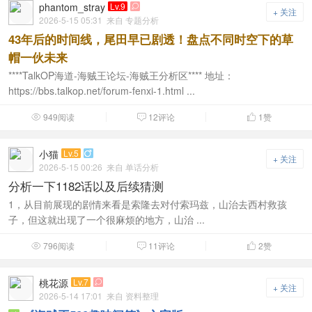
phantom_stray
Lv.9

+ 关注
2026-5-15 05:31
来自 专题分析
43年后的时间线，尾田早已剧透！盘点不同时空下的草
帽一伙未来
****TalkOP海道-海贼王论坛-海贼王分析区**** 地址：
https://bbs.talkop.net/forum-fenxi-1.html ...
949阅读
12评论
1
赞



小猫
Lv.5

+ 关注
2026-5-15 00:26
来自 单话分析
分析一下1182话以及后续猜测
1，从目前展现的剧情来看是索隆去对付索玛兹，山治去西村救孩
子，但这就出现了一个很麻烦的地方，山治 ...
796阅读
11评论
2
赞



桃花源
Lv.7

+ 关注
2026-5-14 17:01
来自 资料整理