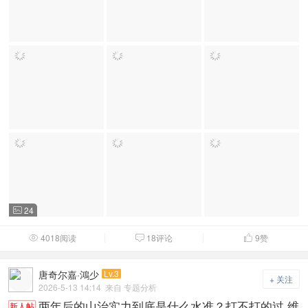
24

4018阅读
18评论
9
赞



唐奇尔嘉·鴻少
Lv.3
+ 关注
2026-5-13 14:14
来自 专题分析
两年后的山治实力到底是什么水准？打不打的过 维
新人帖