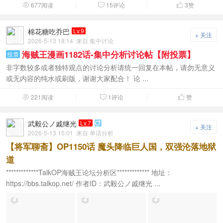
677阅读
15评论
3
赞



棉花糖吃乔巴
Lv.9
+ 关注
2026-5-13 18:14
来自 集中讨论
海贼王漫画1182话-集中分析讨论帖【附投票】
投票
非字数较多或者独特观点的讨论分析请统一回复在本帖，请勿无意义
或无内容的纯水或刷版，谢谢大家配合！ 论 ...
221阅读
1评论
赞



武毅公ノ戚继光
Lv.7

+ 关注
2026-5-13 15:01
来自 单话分析
【将军聊斋】OP1150话 魔头降临巨人国，双强沦落地狱
道
*************TalkOP海贼王论坛分析区************* 地址：
https://bbs.talkop.net/ 作者ID：武毅公ノ戚继光 ...