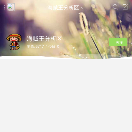
海贼王分析区




海贼王分析区
+ 关注
主题: 6717 / 今日: 0