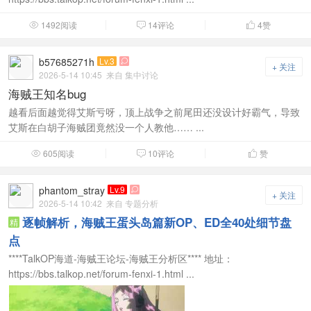
1492阅读
14评论
4
赞



b57685271h
Lv.3

+ 关注
2026-5-14 10:45
来自 集中讨论
海贼王知名bug
越看后面越觉得艾斯亏呀，顶上战争之前尾田还没设计好霸气，导致
艾斯在白胡子海贼团竟然没一个人教他…… ...
605阅读
10评论
赞



phantom_stray
Lv.9

+ 关注
2026-5-14 10:42
来自 专题分析
逐帧解析，海贼王蛋头岛篇新OP、ED全40处细节盘
精
点
****TalkOP海道-海贼王论坛-海贼王分析区**** 地址：
https://bbs.talkop.net/forum-fenxi-1.html ...