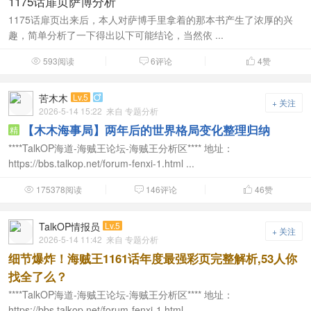
1175话扉页萨博分析
1175话扉页出来后，本人对萨博手里拿着的那本书产生了浓厚的兴
趣，简单分析了一下得出以下可能结论，当然依 ...
593阅读
6评论
4
赞



苦木木
Lv.5

+ 关注
2026-5-14 15:22
来自 专题分析
【木木海事局】两年后的世界格局变化整理归纳
精
****TalkOP海道-海贼王论坛-海贼王分析区**** 地址：
https://bbs.talkop.net/forum-fenxi-1.html ...
175378阅读
146评论
46
赞



TalkOP情报员
Lv.5
+ 关注
2026-5-14 11:42
来自 专题分析
细节爆炸！海贼王1161话年度最强彩页完整解析,53人你
找全了么？
****TalkOP海道-海贼王论坛-海贼王分析区**** 地址：
https://bbs.talkop.net/forum-fenxi-1.html ...