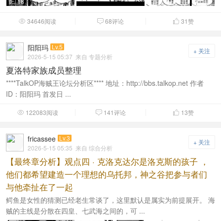
18

34646阅读
68评论
31
赞



阳阳玛
Lv.5
+ 关注
2026-5-15 05:37
来自 专题分析
夏洛特家族成员整理
****TalkOP海贼王论坛分析区**** 地址：http://bbs.talkop.net 作者
ID：阳阳玛 首发日 ...
122083阅读
141评论
13
赞



fricassee
Lv.3
+ 关注
2026-5-15 05:35
来自 综合分析
【最终章分析】观点四 · 克洛克达尔是洛克斯的孩子 ，
他们都希望建造一个理想的乌托邦，神之谷把参与者们
与他牵扯在了一起
鳄鱼是女性的猜测已经老生常谈了，这里默认是属实为前提展开。 海
贼的主线是分散在四皇、七武海之间的，可 ...