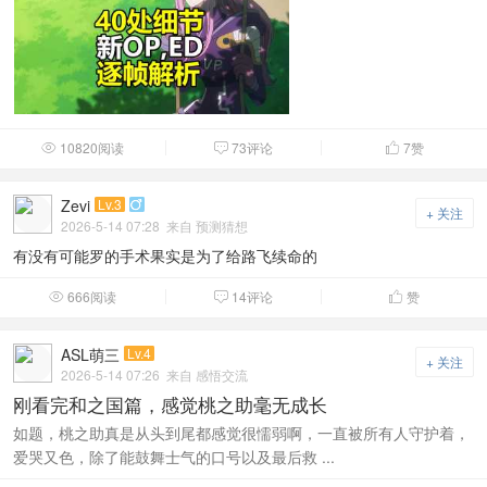
10820阅读
73评论
7
赞



Zevi
Lv.3

+ 关注
2026-5-14 07:28
来自 预测猜想
有没有可能罗的手术果实是为了给路飞续命的
666阅读
14评论
赞



ASL萌三
Lv.4
+ 关注
2026-5-14 07:26
来自 感悟交流
刚看完和之国篇，感觉桃之助毫无成长
如题，桃之助真是从头到尾都感觉很懦弱啊，一直被所有人守护着，
爱哭又色，除了能鼓舞士气的口号以及最后救 ...