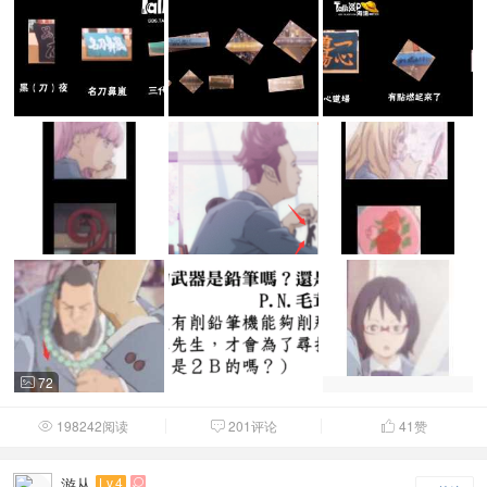
72

198242阅读
201评论
41
赞



游从
Lv.4
