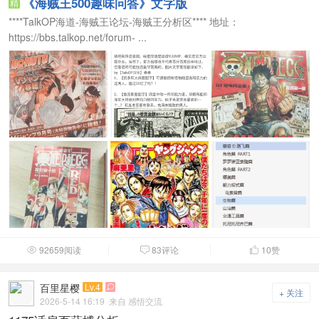
《海贼王500趣味问答》文字版
精
****TalkOP海道-海贼王论坛-海贼王分析区**** 地址：
https://bbs.talkop.net/forum- ...
92659阅读
83评论
10
赞



百里星樱
Lv.4

+ 关注
2026-5-14 16:19
来自 感悟交流