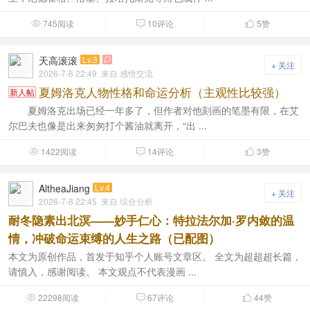
745阅读
10评论
5
赞



天高滚滚
Lv.3

+ 关注
2026-7-8 22:49
来自 感悟交流
夏姆洛克人物性格和命运分析（主观性比较强）
新人帖
夏姆洛克出场已经一年多了，但作者对他刻画的笔墨有限，在艾
尔巴夫也像是出来匆匆打个酱油就离开，“出 ...
1422阅读
14评论
3
赞



AltheaJiang
Lv.4
+ 关注
2026-7-8 22:45
来自 综合分析
耐冬隐素出北溟——妙手仁心：特拉法尔加·罗内敛的温
情，冲破命运束缚的人生之路（已配图）
本文为原创作品，首发于知乎个人账号文章区。 全文为超超超长篇，
请慎入，感谢阅读。 本文观点不代表漫画 ...
22298阅读
67评论
44
赞


