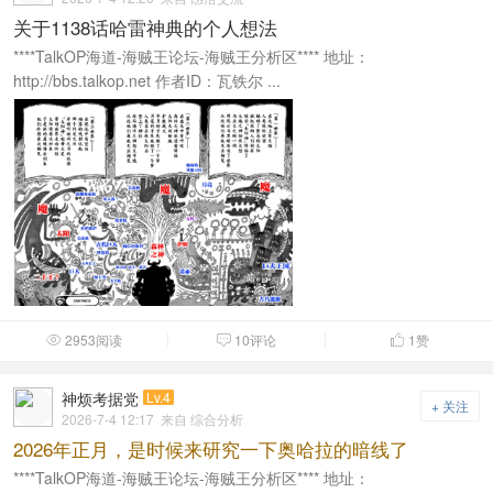
关于1138话哈雷神典的个人想法
****TalkOP海道-海贼王论坛-海贼王分析区**** 地址：
http://bbs.talkop.net 作者ID：瓦铁尔 ...
2953阅读
10评论
1
赞



神烦考据党
Lv.4
+ 关注
2026-7-4 12:17
来自 综合分析
2026年正月，是时候来研究一下奥哈拉的暗线了
****TalkOP海道-海贼王论坛-海贼王分析区**** 地址：