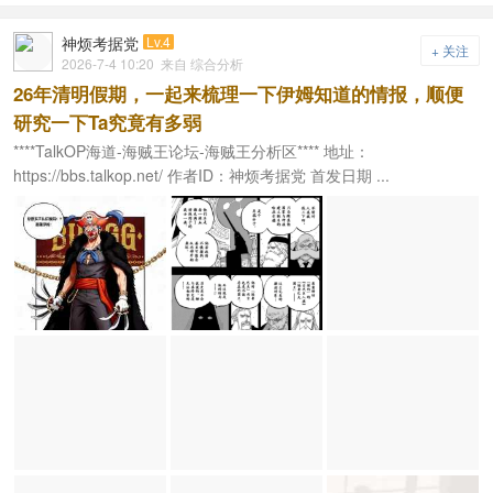
神烦考据党
Lv.4
+ 关注
2026-7-4 10:20
来自 综合分析
26年清明假期，一起来梳理一下伊姆知道的情报，顺便
研究一下Ta究竟有多弱
****TalkOP海道-海贼王论坛-海贼王分析区**** 地址：
https://bbs.talkop.net/ 作者ID：神烦考据党 首发日期 ...