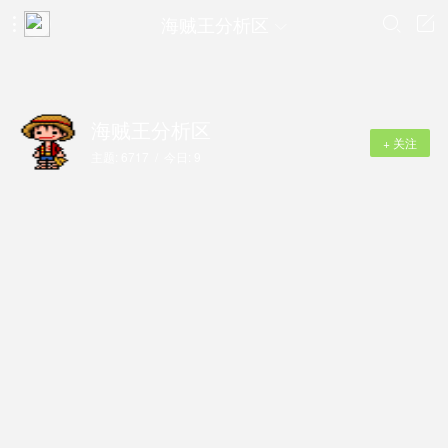
海贼王分析区




海贼王分析区
+ 关注
主题: 6717 / 今日: 9