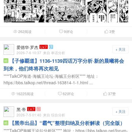
35

262阅读
9评论
3
赞



爱德华·罗杰
Lv.7

+ 关注
2026-7-6 10:37
来自 单话分析
【子修覇道】1136-1139四话万字分析·新的晨曦将会
精
到来，他们终将再次相见
****TalkOP海道-海贼王论坛-海贼王分析区**** 地址：
https://bbs.talkop.net/thread-163814-1-1.html ...
16225阅读
62评论
37
赞



黑·帝
Lv.7

+ 关注
2026-7-5 01:40
来自 综合分析
【黑帝出品】“霸气”整理归纳及分析解读（完全版）
精
****TalkOP海贼王论坛分析区**** 地址：https://bbs.talkop.net/forum-