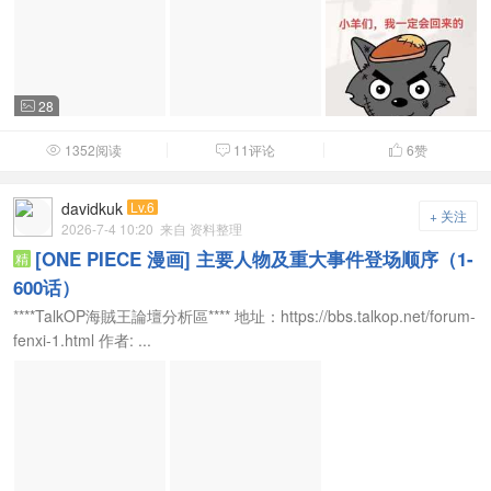
28

1352阅读
11评论
6
赞



davidkuk
Lv.6
+ 关注
2026-7-4 10:20
来自 资料整理
[ONE PIECE 漫画] 主要人物及重大事件登场顺序（1-
精
600话）
****TalkOP海賊王論壇分析區**** 地址：https://bbs.talkop.net/forum-
fenxi-1.html 作者: ...