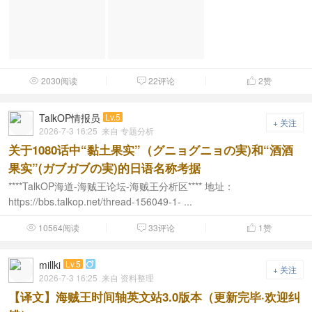
2030阅读
22评论
2
赞



TalkOP情报员
Lv.5
+ 关注
2026-7-3 16:25
来自 专题分析
关于1080话中“黏土果实”（グニョグニョの実)和“酒酒
果实”(ガブガブの実)的日语名称考据
****TalkOP海道-海贼王论坛-海贼王分析区**** 地址：
https://bbs.talkop.net/thread-156049-1- ...
10564阅读
33评论
1
赞



millki
Lv.5

+ 关注
2026-7-3 16:25
来自 资料整理
【译文】海贼王时间轴英文站3.0版本（更新完毕·欢迎纠