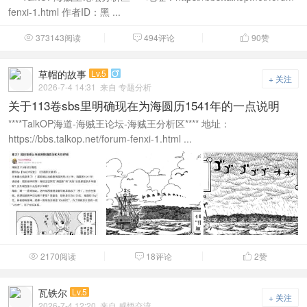
fenxi-1.html 作者ID：黑 ...
373143阅读
494评论
90
赞



草帽的故事
Lv.5

+ 关注
2026-7-4 14:31
来自 专题分析
关于113卷sbs里明确现在为海圆历1541年的一点说明
****TalkOP海道-海贼王论坛-海贼王分析区**** 地址：
https://bbs.talkop.net/forum-fenxi-1.html ...
2170阅读
18评论
2
赞



瓦铁尔
Lv.5
+ 关注
2026-7-4 12:20
来自 感悟交流