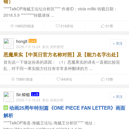
错）
****TalkOP海贼王论坛分析区**** 作者ID：viola millki 转载日期：
2018.5.9 *********转载请保 ...
168025阅读
219评论
51
赞



honglt
Lv.4
+ 关注
2026-7-3 16:24
来自 资料整理
恶魔果实【中英日官方名称对照】及【能力名字出处】
首先说一下做这份表的原因： （1）恶魔果实的译名一直都比较混
乱，对于同一果实能力往往有非常多种翻译的方 ...
75881阅读
84评论
10
赞



Sir.蝾螈
Lv.8
+ 关注
2026-7-3 16:24
来自 动画分析
动画25周年特别篇《ONE PIECE FAN LETTER》画面
精
解析
****TalkOP海道-海贼王论坛-海贼王分析区**** 地址：
https://bbs.talkop.net/thread-163104-1-1.ht ...