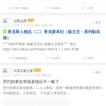
109011阅读
115评论
13
赞



么西么西
Lv.5
+ 关注
2026-7-4 10:19
来自 专题分析
香克斯人物志（二）香克斯本纪（版主注：系列帖加
精
精）
****TalkOP海道-海贼王论坛-海贼王分析区**** 地址：
https://bbs.talkop.net/thread-146519-1-1.html 作者I ...
91880阅读
174评论
35
赞



大话王诺兰度
Lv.4
+ 关注
2026-7-3 21:27
来自 感悟交流
乔巴的果实早就表现出不一般了
乔巴的果实是动物系——人人果实。按照一般规律普通动物系变身分
为动物形态、人兽形态。 不论是人兽形态还 ...