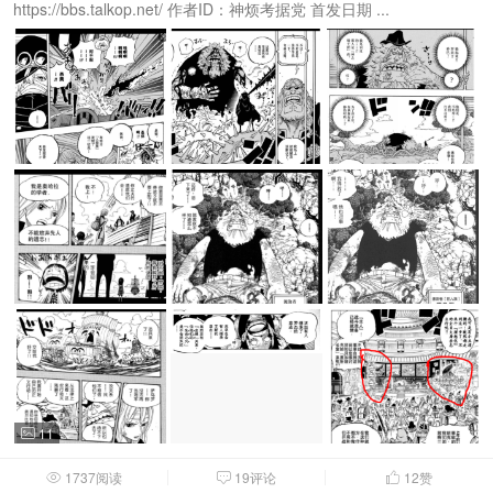
https://bbs.talkop.net/ 作者ID：神烦考据党 首发日期 ...
11

1737阅读
19评论
12
赞


