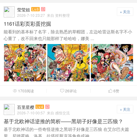
莹莹姐
Lv.6

+ 关注
2026-7-10 23:27
来自 资料整理
1161话彩页彩蛋挖掘
能看到的基本标了名字，除去熟悉的草帽团，左边哈雷达斯名字不小
心重了，改不回来也只能那样了哈哈哈，娜美 ...
1703阅读
26评论
6
赞



百里星樱
Lv.4

+ 关注
2026-7-10 00:57
来自 感悟交流
基于北欧神话逆推的简析——黑胡子好像是三匹狼？
基于北欧神话的一些奇怪逆推之黑胡子好像是三匹狼 在艾尔巴夫篇
里，尼德霍格、洛基、拉塔托斯克等角色或神 ...