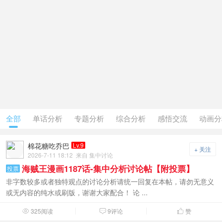
全部
单话分析
专题分析
综合分析
感悟交流
动画分
棉花糖吃乔巴
Lv.9
+ 关注
2026-7-11 18:12
来自 集中讨论
海贼王漫画1187话-集中分析讨论帖【附投票】
投票
非字数较多或者独特观点的讨论分析请统一回复在本帖，请勿无意义
或无内容的纯水或刷版，谢谢大家配合！ 论 ...
325阅读
9评论
赞


